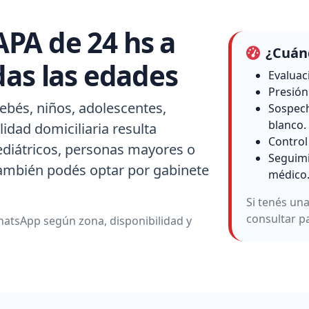
PA de 24 hs a
¿Cuánd
das las edades
Evaluac
Presión 
ebés, niños, adolescentes,
Sospech
blanco.
idad domiciliaria resulta
Control
ediátricos, personas mayores o
Seguimi
también podés optar por gabinete
médico
Si tenés un
consultar p
atsApp según zona, disponibilidad y