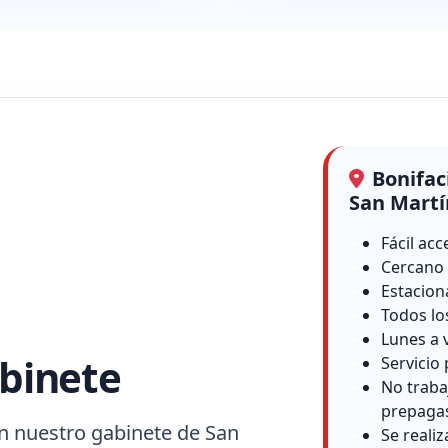
Bonifac
San Martí
Fácil acc
Cercano 
Estacion
Todos lo
Lunes a 
binete
Servicio 
No traba
prepaga
n nuestro gabinete de San
Se reali