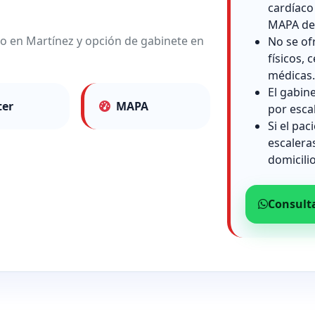
cardíaco
MAPA de 
io en Martínez y opción de gabinete en
No se of
físicos, c
médicas.
El gabin
ter
MAPA
por esca
Si el pac
escalera
domicilio
Consult