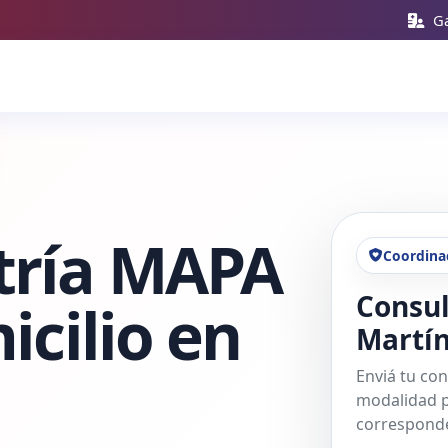
Ga
tría MAPA
Coordina
Consul
icilio en
Martí
Enviá tu con
modalidad p
corresponde