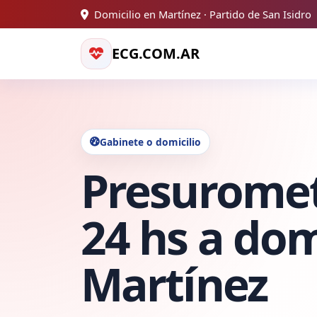
Domicilio en Martínez · Partido de San Isidro
ECG.COM.AR
Gabinete o domicilio
Presurome
24 hs a dom
Martínez