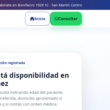
binete en Bonifacini 1929 1C · San Martín Centro
Inicio
Consultar
ción registrada
tá disponibilidad en
nez
sulta indicando edad del paciente,
referida, domicilio aproximado si
 y si contás con orden médica.