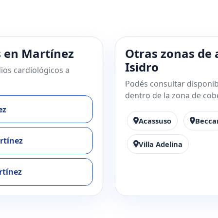
s en Martínez
Otras zonas de 
Isidro
ios cardiológicos a
Podés consultar disponibi
dentro de la zona de cob
ez
Acassuso
Becca
rtínez
Villa Adelina
rtínez