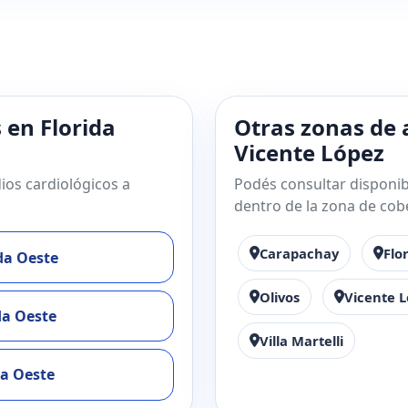
 en Florida
Otras zonas de 
Vicente López
ios cardiológicos a
Podés consultar disponibi
dentro de la zona de cob
Carapachay
Flo
ida Oeste
Olivos
Vicente 
da Oeste
Villa Martelli
da Oeste