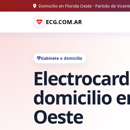
Domicilio en Florida Oeste · Partido de Vicen
ECG.COM.AR
Gabinete o domicilio
Electrocar
domicilio e
Oeste