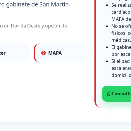
ro gabinete de San Martín
Se reali
cardíaco
MAPA de 
io en Florida Oeste y opción de
No se of
físicos, c
médicas.
El gabin
ter
MAPA
por esca
Si el pac
escalera
domicilio
Consult