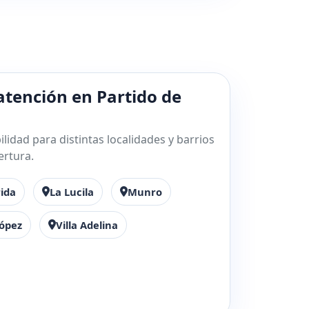
atención en Partido de
lidad para distintas localidades y barrios
ertura.
rida
La Lucila
Munro
López
Villa Adelina