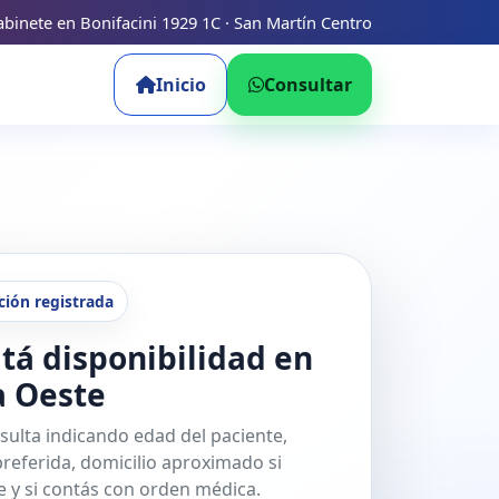
binete en Bonifacini 1929 1C · San Martín Centro
Inicio
Consultar
ción registrada
tá disponibilidad en
a Oeste
sulta indicando edad del paciente,
referida, domicilio aproximado si
 y si contás con orden médica.