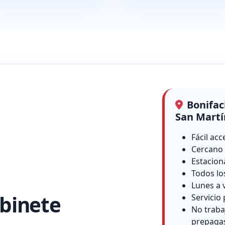
Bonifac
San Martí
Fácil acc
Cercano 
Estacion
Todos lo
Lunes a 
binete
Servicio 
No traba
prepaga