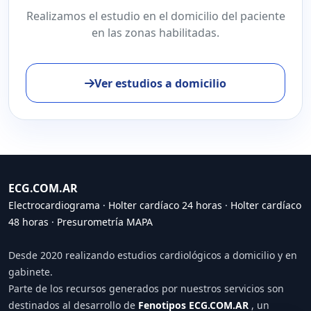
Realizamos el estudio en el domicilio del paciente
en las zonas habilitadas.
Ver estudios a domicilio
ECG.COM.AR
Electrocardiograma
·
Holter cardíaco 24 horas
·
Holter cardíaco
48 horas
·
Presurometría MAPA
Desde 2020 realizando estudios cardiológicos a domicilio y en
gabinete.
Parte de los recursos generados por nuestros servicios son
destinados al desarrollo de
Fenotipos ECG.COM.AR
, un