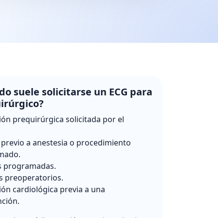
o suele solicitarse un ECG para
irúrgico?
ión prequirúrgica solicitada por el
.
 previo a anestesia o procedimiento
mado.
s programadas.
s preoperatorios.
ión cardiológica previa a una
nción.