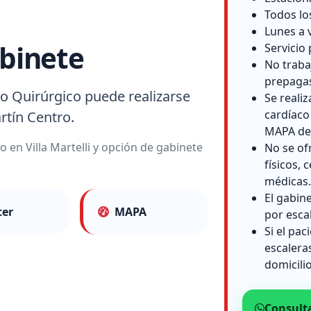
Todos lo
Lunes a 
binete
Servicio 
No traba
prepaga
o Quirúrgico puede realizarse
Se reali
cardíaco
rtín Centro.
MAPA de 
o en Villa Martelli y opción de gabinete
No se of
físicos, c
médicas.
El gabin
ter
MAPA
por esca
Si el pac
escalera
domicilio
Consult