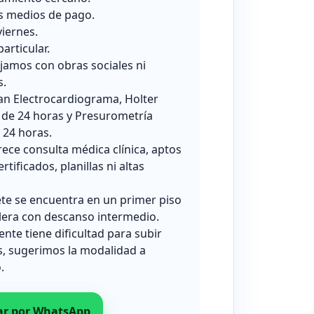
s medios de pago.
viernes.
particular.
jamos con obras sociales ni
s.
zan Electrocardiograma, Holter
 de 24 horas y Presurometría
24 horas.
rece consulta médica clínica, aptos
ertificados, planillas ni altas
ete se encuentra en un primer piso
lera con descanso intermedio.
iente tiene dificultad para subir
s, sugerimos la modalidad a
.
ar por WhatsApp