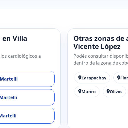
 en Villa
Otras zonas de 
Vicente López
ios cardiológicos a
Podés consultar disponibi
dentro de la zona de cob
Carapachay
Flo
 Martelli
Munro
Olivos
Martelli
Martelli