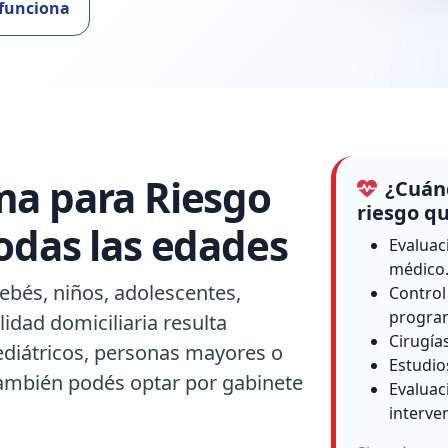
funciona
ma para Riesgo
¿Cuánd
riesgo qu
odas las edades
Evaluac
médico
ebés, niños, adolescentes,
Control
progra
idad domiciliaria resulta
Cirugía
ediátricos, personas mayores o
Estudio
también podés optar por gabinete
Evaluac
interve