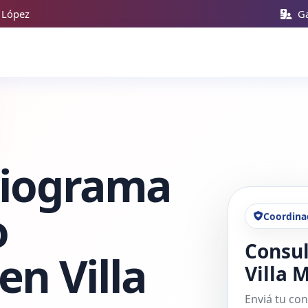
e López
Ga
diograma
o
Coordina
Consul
en Villa
Villa M
Enviá tu con