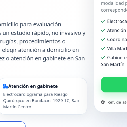
modalidad p
corresponde
Electroc
micilio para evaluación
Atención 
s un estudio rápido, no invasivo y
Coordina
irugías, procedimientos o
Villa Mar
 elegir atención a domicilio en
ópez o atención en gabinete en San
Gabinete 
San Martín
Atención en gabinete
Electrocardiograma para Riesgo
Quirúrgico en Bonifacini 1929 1C, San
Ref. de a
Martín Centro.