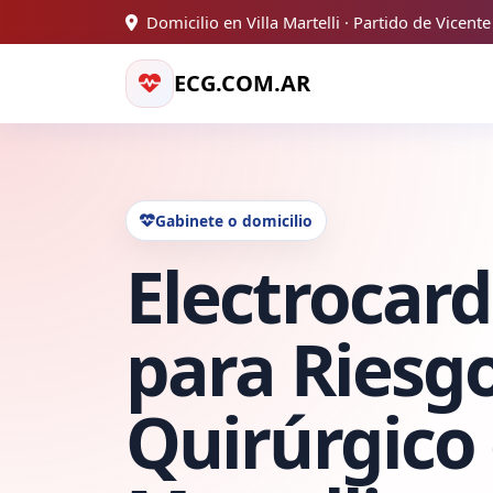
Domicilio en Villa Martelli · Partido de Vicent
ECG.COM.AR
Gabinete o domicilio
Electrocar
para Riesg
Quirúrgico 