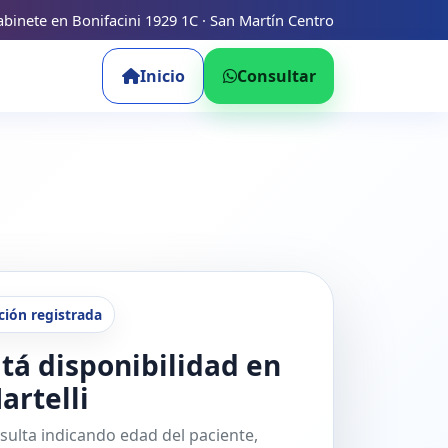
binete en Bonifacini 1929 1C · San Martín Centro
Inicio
Consultar
ción registrada
tá disponibilidad en
artelli
sulta indicando edad del paciente,