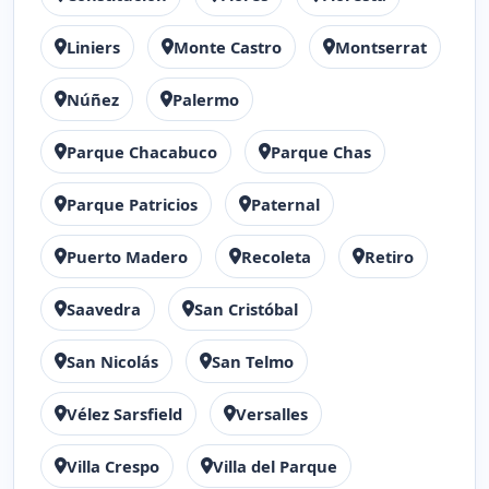
Liniers
Monte Castro
Montserrat
Núñez
Palermo
Parque Chacabuco
Parque Chas
Parque Patricios
Paternal
Puerto Madero
Recoleta
Retiro
Saavedra
San Cristóbal
San Nicolás
San Telmo
Vélez Sarsfield
Versalles
Villa Crespo
Villa del Parque