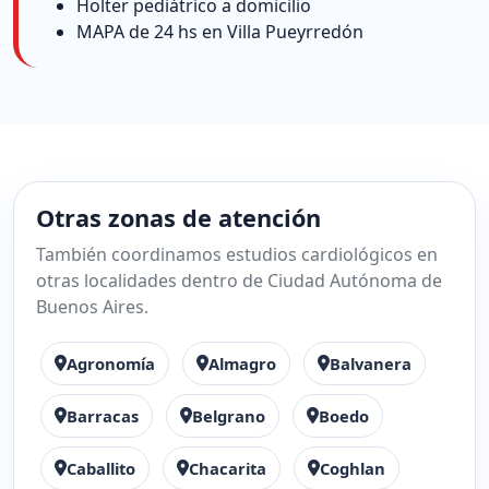
Holter pediátrico a domicilio
MAPA de 24 hs en Villa Pueyrredón
Otras zonas de atención
También coordinamos estudios cardiológicos en
otras localidades dentro de Ciudad Autónoma de
Buenos Aires.
Agronomía
Almagro
Balvanera
Barracas
Belgrano
Boedo
Caballito
Chacarita
Coghlan