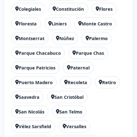
Colegiales
Constitución
Flores
Floresta
Liniers
Monte Castro
Montserrat
Núñez
Palermo
Parque Chacabuco
Parque Chas
Parque Patricios
Paternal
Puerto Madero
Recoleta
Retiro
Saavedra
San Cristóbal
San Nicolás
San Telmo
Vélez Sarsfield
Versalles