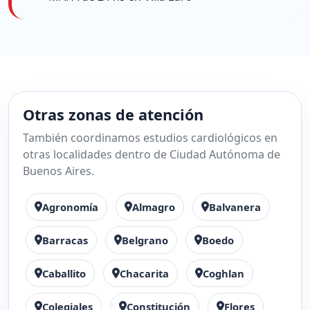
Otras zonas de atención
También coordinamos estudios cardiológicos en
otras localidades dentro de Ciudad Autónoma de
Buenos Aires.
Agronomía
Almagro
Balvanera
Barracas
Belgrano
Boedo
Caballito
Chacarita
Coghlan
Colegiales
Constitución
Flores