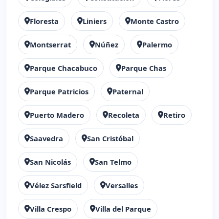
Floresta
Liniers
Monte Castro
Montserrat
Núñez
Palermo
Parque Chacabuco
Parque Chas
Parque Patricios
Paternal
Puerto Madero
Recoleta
Retiro
Saavedra
San Cristóbal
San Nicolás
San Telmo
Vélez Sarsfield
Versalles
Villa Crespo
Villa del Parque