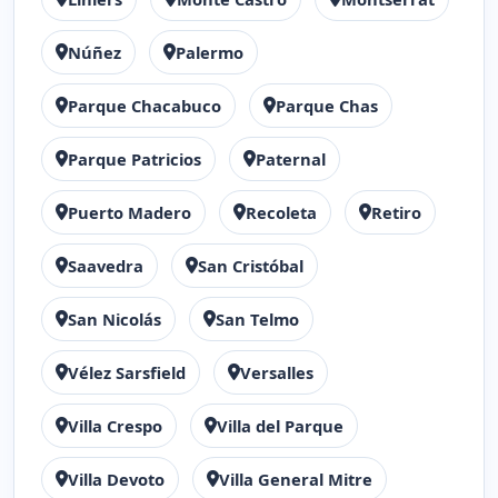
Núñez
Palermo
Parque Chacabuco
Parque Chas
Parque Patricios
Paternal
Puerto Madero
Recoleta
Retiro
Saavedra
San Cristóbal
San Nicolás
San Telmo
Vélez Sarsfield
Versalles
Villa Crespo
Villa del Parque
Villa Devoto
Villa General Mitre