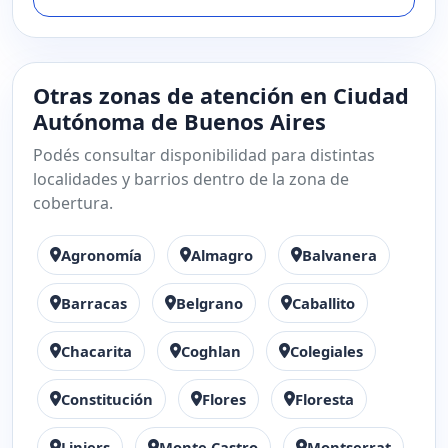
Otras zonas de atención en Ciudad
Autónoma de Buenos Aires
Podés consultar disponibilidad para distintas
localidades y barrios dentro de la zona de
cobertura.
Agronomía
Almagro
Balvanera
Barracas
Belgrano
Caballito
Chacarita
Coghlan
Colegiales
Constitución
Flores
Floresta
Liniers
Monte Castro
Montserrat