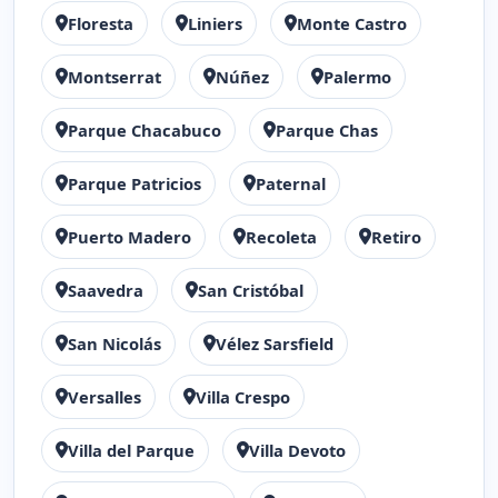
Floresta
Liniers
Monte Castro
Montserrat
Núñez
Palermo
Parque Chacabuco
Parque Chas
Parque Patricios
Paternal
Puerto Madero
Recoleta
Retiro
Saavedra
San Cristóbal
San Nicolás
Vélez Sarsfield
Versalles
Villa Crespo
Villa del Parque
Villa Devoto