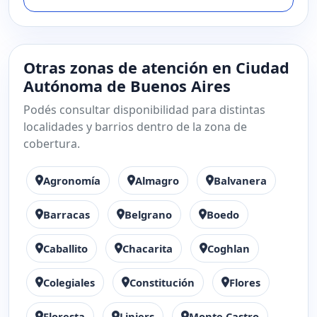
Otras zonas de atención en Ciudad
Autónoma de Buenos Aires
Podés consultar disponibilidad para distintas
localidades y barrios dentro de la zona de
cobertura.
Agronomía
Almagro
Balvanera
Barracas
Belgrano
Boedo
Caballito
Chacarita
Coghlan
Colegiales
Constitución
Flores
Floresta
Liniers
Monte Castro