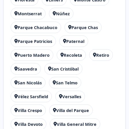
Montserrat
Núñez
Parque Chacabuco
Parque Chas
Parque Patricios
Paternal
Puerto Madero
Recoleta
Retiro
Saavedra
San Cristóbal
San Nicolás
San Telmo
Vélez Sarsfield
Versalles
Villa Crespo
Villa del Parque
Villa Devoto
Villa General Mitre