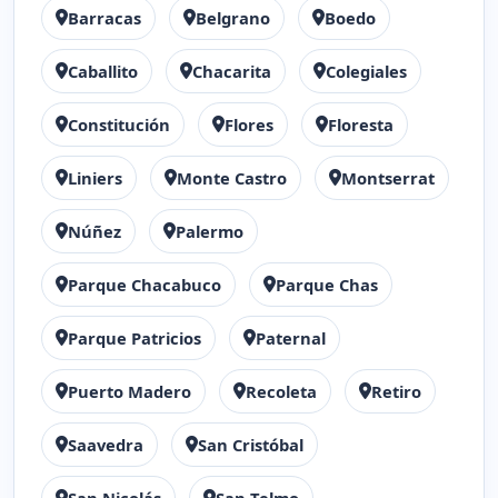
Barracas
Belgrano
Boedo
Caballito
Chacarita
Colegiales
Constitución
Flores
Floresta
Liniers
Monte Castro
Montserrat
Núñez
Palermo
Parque Chacabuco
Parque Chas
Parque Patricios
Paternal
Puerto Madero
Recoleta
Retiro
Saavedra
San Cristóbal