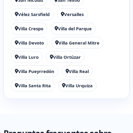
San Nicolás
San Telmo
Vélez Sarsfield
Versalles
Villa Crespo
Villa del Parque
Villa Devoto
Villa General Mitre
Villa Luro
Villa Ortúzar
Villa Pueyrredón
Villa Real
Villa Santa Rita
Villa Urquiza