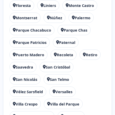
Floresta
Liniers
Monte Castro
Montserrat
Núñez
Palermo
Parque Chacabuco
Parque Chas
Parque Patricios
Paternal
Puerto Madero
Recoleta
Retiro
Saavedra
San Cristóbal
San Nicolás
San Telmo
Vélez Sarsfield
Versalles
Villa Crespo
Villa del Parque