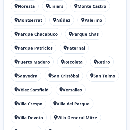
Floresta
Liniers
Monte Castro
Montserrat
Núñez
Palermo
Parque Chacabuco
Parque Chas
Parque Patricios
Paternal
Puerto Madero
Recoleta
Retiro
Saavedra
San Cristóbal
San Telmo
Vélez Sarsfield
Versalles
Villa Crespo
Villa del Parque
Villa Devoto
Villa General Mitre