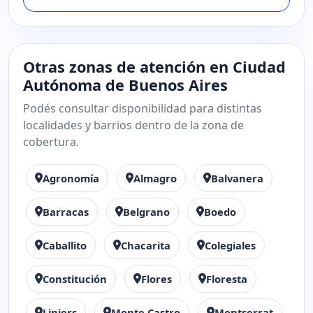
Otras zonas de atención en Ciudad
Autónoma de Buenos Aires
Podés consultar disponibilidad para distintas
localidades y barrios dentro de la zona de
cobertura.
Agronomía
Almagro
Balvanera
Barracas
Belgrano
Boedo
Caballito
Chacarita
Colegiales
Constitución
Flores
Floresta
Liniers
Monte Castro
Montserrat