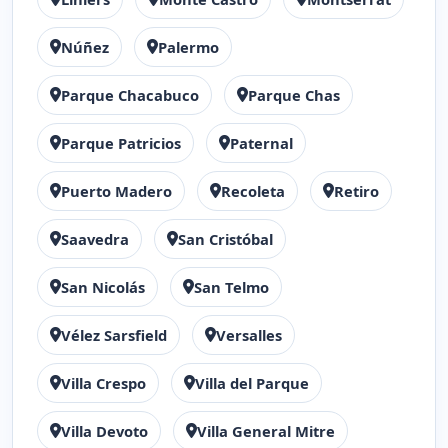
Núñez
Palermo
Parque Chacabuco
Parque Chas
Parque Patricios
Paternal
Puerto Madero
Recoleta
Retiro
Saavedra
San Cristóbal
San Nicolás
San Telmo
Vélez Sarsfield
Versalles
Villa Crespo
Villa del Parque
Villa Devoto
Villa General Mitre