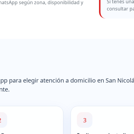
Si tenés un
atsApp según zona, disponibilidad y
consultar p
 para elegir atención a domicilio en San Nicol
nte.
2
3