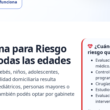
funciona
ma para Riesgo
¿Cuánd
riesgo qu
odas las edades
Evaluac
médico
ebés, niños, adolescentes,
Control
progra
idad domiciliaria resulta
Cirugía
ediátricos, personas mayores o
Estudio
también podés optar por gabinete
Evaluac
interve