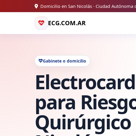
Domicilio en San Nicolás · Ciudad Autónoma 
ECG.COM.AR
Gabinete o domicilio
Electrocar
para Riesg
Quirúrgico