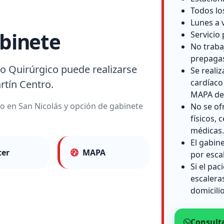
Todos lo
Lunes a 
binete
Servicio 
No traba
prepaga
o Quirúrgico puede realizarse
Se reali
cardíaco
rtín Centro.
MAPA de 
io en San Nicolás y opción de gabinete
No se of
físicos, c
médicas.
El gabin
ter
MAPA
por esca
Si el pac
escalera
domicilio
Consult