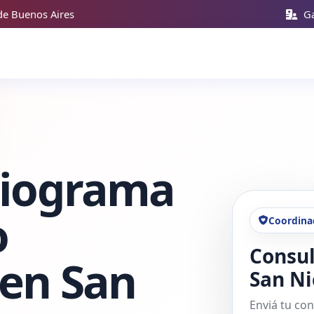
de Buenos Aires
Ga
diograma
o
Coordina
Consul
 en San
San Ni
Enviá tu con