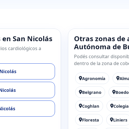
s en San Nicolás
Otras zonas de 
Autónoma de Bu
ios cardiológicos a
Podés consultar disponibi
dentro de la zona de cob
 Nicolás
Agronomía
Alm
Nicolás
Belgrano
Boedo
Coghlan
Colegia
Nicolás
Floresta
Liniers