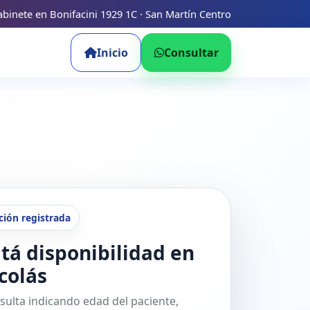
binete en Bonifacini 1929 1C · San Martín Centro
Inicio
Consultar
ción registrada
tá disponibilidad en
colás
sulta indicando edad del paciente,