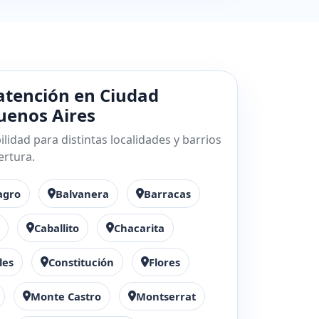
atención en Ciudad
enos Aires
lidad para distintas localidades y barrios
ertura.
agro
Balvanera
Barracas
Caballito
Chacarita
les
Constitución
Flores
Monte Castro
Montserrat