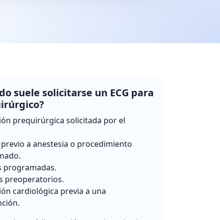
o suele solicitarse un ECG para
irúrgico?
ión prequirúrgica solicitada por el
.
 previo a anestesia o procedimiento
mado.
s programadas.
s preoperatorios.
ión cardiológica previa a una
nción.