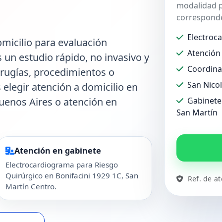
modalidad p
corresponde
Electroc
micilio para evaluación
Atención 
s un estudio rápido, no invasivo y
Coordina
irugías, procedimientos o
San Nico
 elegir atención a domicilio en
uenos Aires o atención en
Gabinete 
San Martín
Atención en gabinete
Electrocardiograma para Riesgo
Quirúrgico en Bonifacini 1929 1C, San
Ref. de a
Martín Centro.