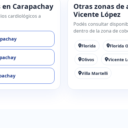
s en Carapachay
Otras zonas de 
Vicente López
ios cardiológicos a
Podés consultar disponibi
dentro de la zona de cob
apachay
Florida
Florida 
apachay
Olivos
Vicente 
Villa Martelli
apachay