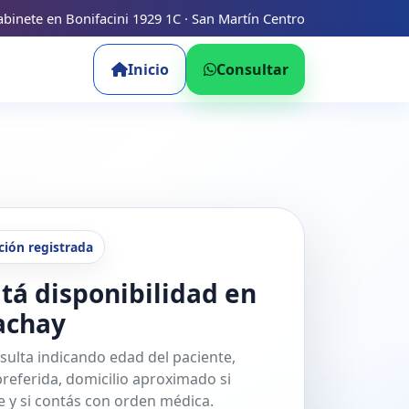
binete en Bonifacini 1929 1C · San Martín Centro
Inicio
Consultar
ción registrada
tá disponibilidad en
achay
sulta indicando edad del paciente,
referida, domicilio aproximado si
 y si contás con orden médica.