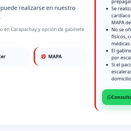
prepaga
 puede realizarse en nuestro
Se reali
cardíaco
.
MAPA de 
lio en Carapachay y opción de gabinete
No se of
físicos, c
médicas.
El gabin
ter
MAPA
por esca
Si el pac
escalera
domicilio
Consult