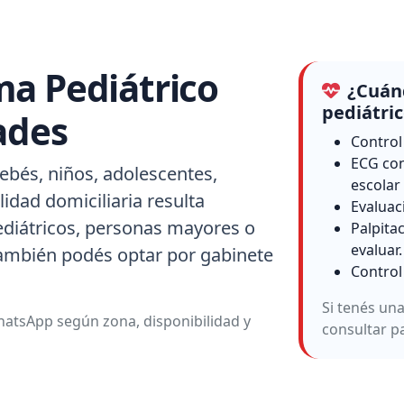
ma Pediátrico
¿Cuánd
pediátri
ades
Control
ECG con
ebés, niños, adolescentes,
escolar
idad domiciliaria resulta
Evaluac
ediátricos, personas mayores o
Palpita
evaluar.
también podés optar por gabinete
Control
Si tenés un
atsApp según zona, disponibilidad y
consultar p