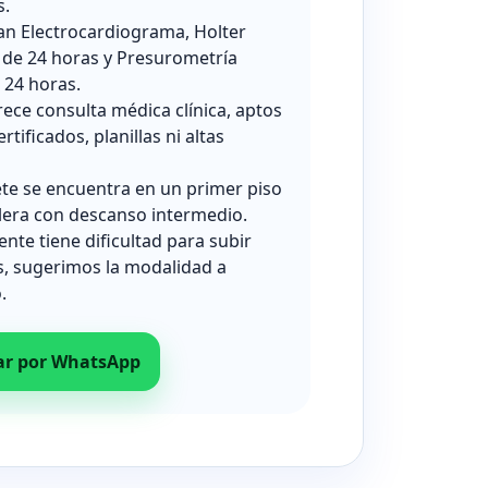
s.
zan Electrocardiograma, Holter
 de 24 horas y Presurometría
24 horas.
rece consulta médica clínica, aptos
ertificados, planillas ni altas
ete se encuentra en un primer piso
lera con descanso intermedio.
iente tiene dificultad para subir
s, sugerimos la modalidad a
.
ar por WhatsApp