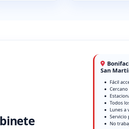
Bonifac
San Martí
Fácil acc
Cercano 
Estacion
Todos lo
Lunes a 
binete
Servicio 
No traba