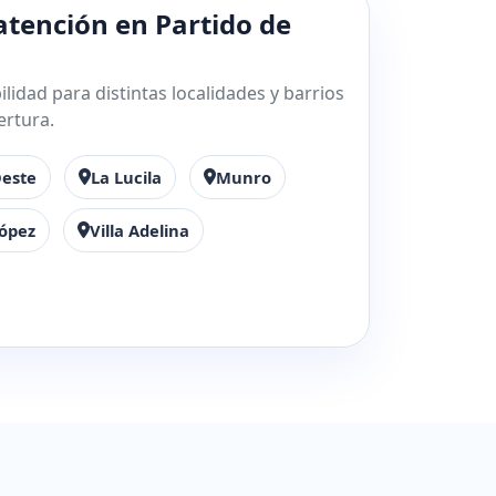
atención en Partido de
lidad para distintas localidades y barrios
ertura.
Oeste
La Lucila
Munro
López
Villa Adelina