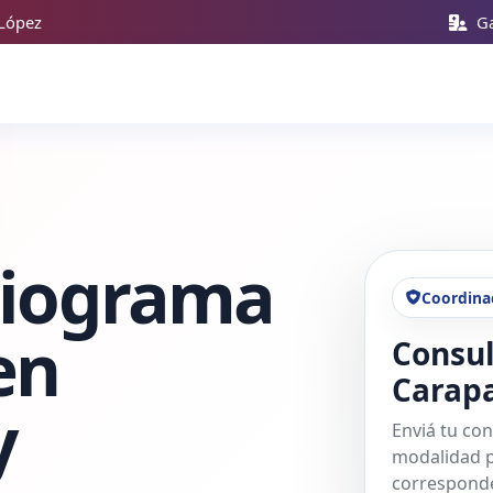
 López
Ga
diograma
Coordina
en
Consul
Carap
y
Enviá tu con
modalidad p
corresponde