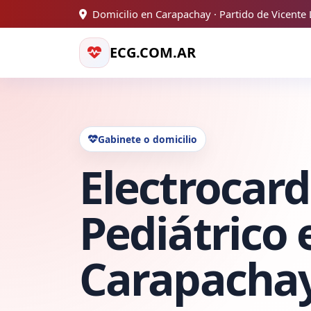
Domicilio en Carapachay · Partido de Vicente
ECG.COM.AR
Gabinete o domicilio
Electrocar
Pediátrico 
Carapacha