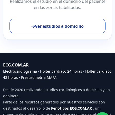
Realizamos el estudio en el domicilio del paciente
en las zonas habilitadas.
Ver estudios a domicilio
ECG.COM.AR
Electrocardiograma
·
Holter cardíaco 24 horas
·
Holter cardíaco
48 horas
·
Presurometría MAPA
Desde 2020 realizando estudios cardiológicos a domicilio y en
gabinete.
Parte de los recursos generados por nuestros servicios son
destinados al desarrollo de
Fenotipos ECG.COM.AR
, un
proyecto de análisis y educación sobre monitoreo ambulatorio