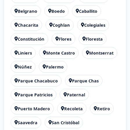
Belgrano
Boedo
Caballito
Chacarita
Coghlan
Colegiales
Constitución
Flores
Floresta
Liniers
Monte Castro
Montserrat
Núñez
Palermo
Parque Chacabuco
Parque Chas
Parque Patricios
Paternal
Puerto Madero
Recoleta
Retiro
Saavedra
San Cristóbal