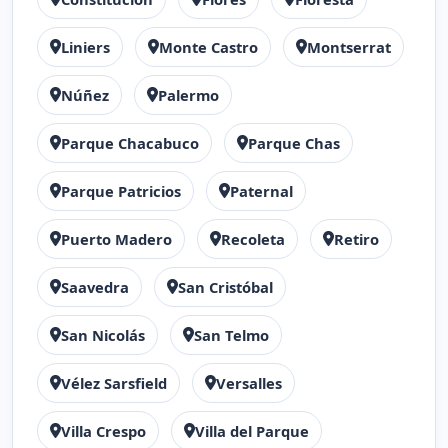
Liniers
Monte Castro
Montserrat
Núñez
Palermo
Parque Chacabuco
Parque Chas
Parque Patricios
Paternal
Puerto Madero
Recoleta
Retiro
Saavedra
San Cristóbal
San Nicolás
San Telmo
Vélez Sarsfield
Versalles
Villa Crespo
Villa del Parque