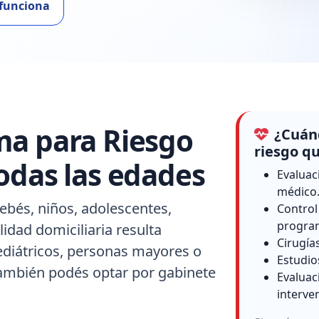
funciona
ma para Riesgo
¿Cuánd
riesgo qu
odas las edades
Evaluac
médico
ebés, niños, adolescentes,
Control
progra
idad domiciliaria resulta
Cirugía
ediátricos, personas mayores o
Estudio
también podés optar por gabinete
Evaluac
interve