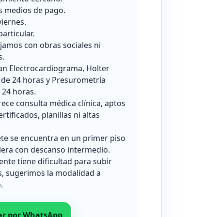
s medios de pago.
viernes.
particular.
jamos con obras sociales ni
s.
zan Electrocardiograma, Holter
 de 24 horas y Presurometría
24 horas.
rece consulta médica clínica, aptos
ertificados, planillas ni altas
ete se encuentra en un primer piso
lera con descanso intermedio.
iente tiene dificultad para subir
s, sugerimos la modalidad a
.
ar por WhatsApp