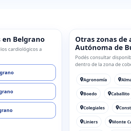
s en Belgrano
Otras zonas de 
Autónoma de Bu
ios cardiológicos a
Podés consultar disponibi
dentro de la zona de cob
lgrano
Agronomía
Alm
lgrano
Boedo
Caballito
Colegiales
Const
grano
Liniers
Monte C