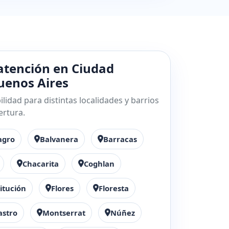
atención en Ciudad
enos Aires
lidad para distintas localidades y barrios
ertura.
agro
Balvanera
Barracas
Chacarita
Coghlan
itución
Flores
Floresta
astro
Montserrat
Núñez