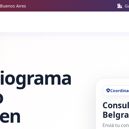
 Buenos Aires
Ga
diograma
o
Coordina
Consul
 en
Belgr
Enviá tu con