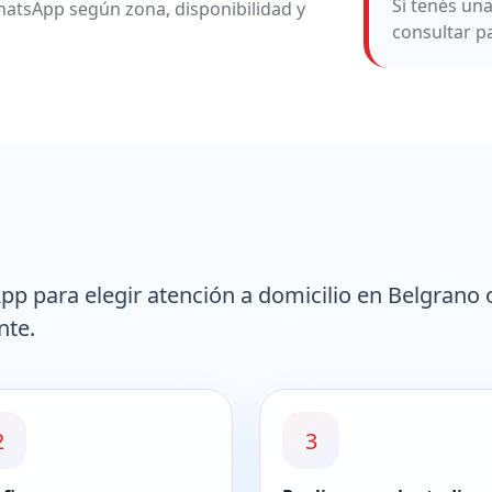
Si tenés un
atsApp según zona, disponibilidad y
consultar p
p para elegir atención a domicilio en Belgrano 
nte.
2
3