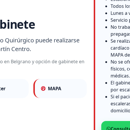
Todos lo
Lunes a 
binete
Servicio 
No traba
prepaga
o Quirúrgico puede realizarse
Se reali
cardíaco
rtín Centro.
MAPA de 
io en Belgrano y opción de gabinete en
No se of
físicos, c
médicas.
El gabin
ter
MAPA
por esca
Si el pac
escalera
domicilio
Consult