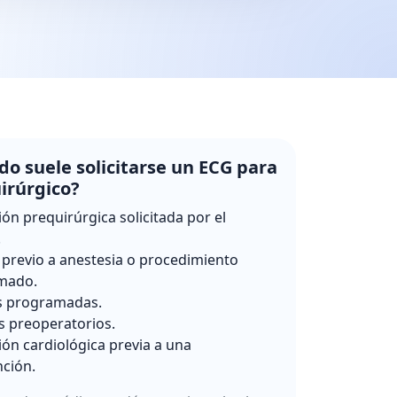
o suele solicitarse un ECG para
irúrgico?
ión prequirúrgica solicitada por el
.
 previo a anestesia o procedimiento
mado.
s programadas.
s preoperatorios.
ión cardiológica previa a una
nción.