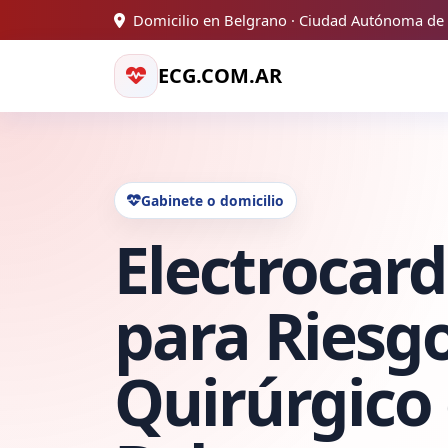
Domicilio en Belgrano · Ciudad Autónoma de
ECG.COM.AR
Gabinete o domicilio
Electrocar
para Riesg
Quirúrgico