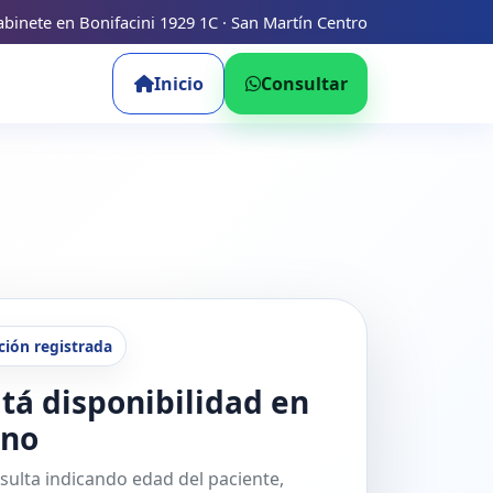
binete en Bonifacini 1929 1C · San Martín Centro
Inicio
Consultar
ción registrada
tá disponibilidad en
ano
sulta indicando edad del paciente,