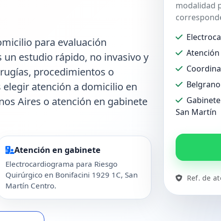
modalidad p
corresponde
Electroc
micilio para evaluación
Atención 
s un estudio rápido, no invasivo y
Coordina
irugías, procedimientos o
Belgrano
 elegir atención a domicilio en
os Aires o atención en gabinete
Gabinete 
San Martín
Atención en gabinete
Electrocardiograma para Riesgo
Quirúrgico en Bonifacini 1929 1C, San
Ref. de a
Martín Centro.