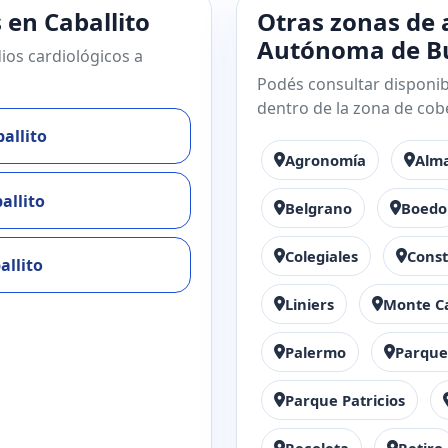
 en Caballito
Otras zonas de 
Autónoma de Bu
ios cardiológicos a
Podés consultar disponibi
dentro de la zona de cob
allito
Agronomía
Alm
allito
Belgrano
Boedo
Colegiales
Const
allito
Liniers
Monte C
Palermo
Parque
Parque Patricios