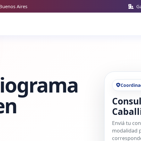
Buenos Aires
Ga
diograma
Coordina
en
Consul
Caball
Enviá tu con
modalidad p
corresponde