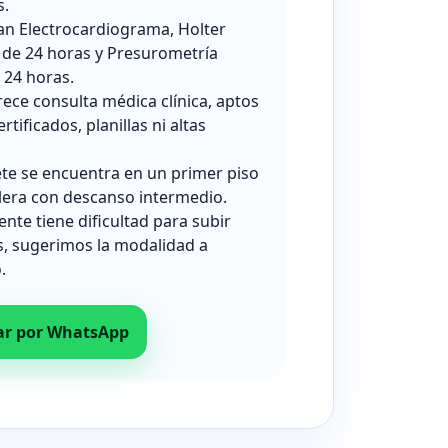
s.
zan Electrocardiograma, Holter
 de 24 horas y Presurometría
24 horas.
rece consulta médica clínica, aptos
ertificados, planillas ni altas
ete se encuentra en un primer piso
lera con descanso intermedio.
iente tiene dificultad para subir
s, sugerimos la modalidad a
.
ar por WhatsApp