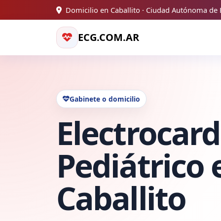
Domicilio en Caballito · Ciudad Autónoma de 
ECG.COM.AR
Gabinete o domicilio
Electrocar
Pediátrico 
Caballito