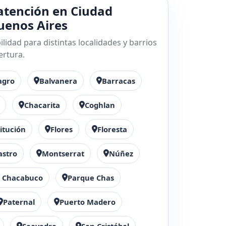
atención en Ciudad
enos Aires
lidad para distintas localidades y barrios
ertura.
agro
Balvanera
Barracas
Chacarita
Coghlan
itución
Flores
Floresta
astro
Montserrat
Núñez
 Chacabuco
Parque Chas
Paternal
Puerto Madero