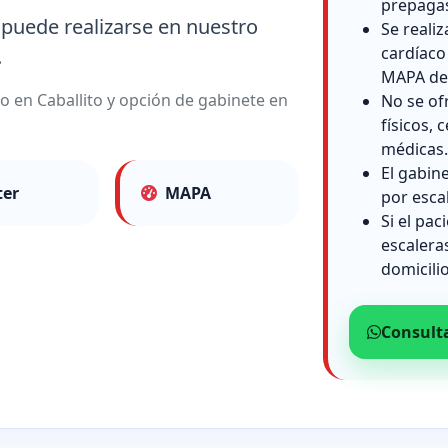
prepaga
 puede realizarse en nuestro
Se reali
cardíaco
.
MAPA de 
io en Caballito y opción de gabinete en
No se of
físicos, c
médicas.
El gabin
ter
MAPA
por esca
Si el pac
escalera
domicilio
Consult