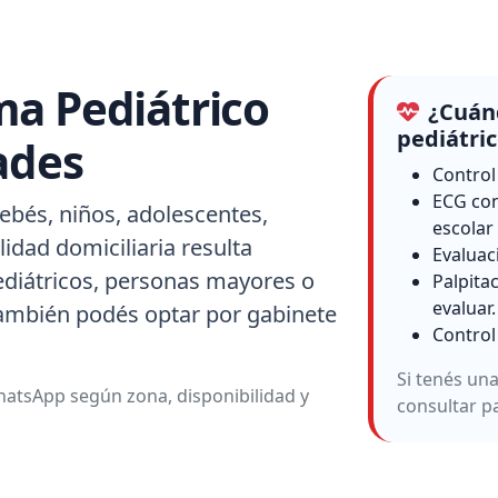
ma Pediátrico
¿Cuánd
pediátri
ades
Control
ECG con
ebés, niños, adolescentes,
escolar
idad domiciliaria resulta
Evaluac
ediátricos, personas mayores o
Palpita
evaluar.
también podés optar por gabinete
Control
Si tenés un
atsApp según zona, disponibilidad y
consultar p