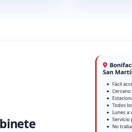
Bonifac
San Martí
Fácil acc
Cercano 
Estacion
Todos lo
Lunes a 
binete
Servicio 
No traba