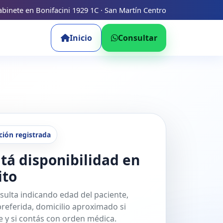
binete en Bonifacini 1929 1C · San Martín Centro
Inicio
Consultar
ción registrada
tá disponibilidad en
ito
sulta indicando edad del paciente,
referida, domicilio aproximado si
 y si contás con orden médica.