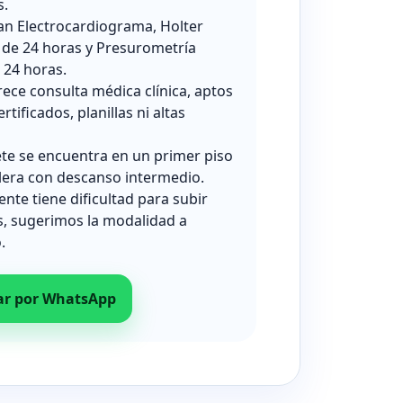
s.
zan Electrocardiograma, Holter
 de 24 horas y Presurometría
24 horas.
rece consulta médica clínica, aptos
ertificados, planillas ni altas
ete se encuentra en un primer piso
lera con descanso intermedio.
iente tiene dificultad para subir
s, sugerimos la modalidad a
.
ar por WhatsApp