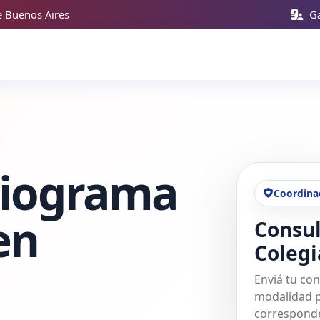
e Buenos Aires
Ga
diograma
Coordina
en
Consul
Colegi
Enviá tu con
modalidad p
corresponde