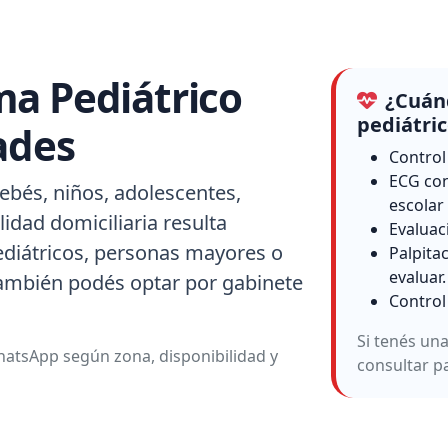
ma Pediátrico
¿Cuánd
pediátri
ades
Control
ECG con
ebés, niños, adolescentes,
escolar
idad domiciliaria resulta
Evaluac
ediátricos, personas mayores o
Palpita
evaluar.
también podés optar por gabinete
Control
Si tenés un
atsApp según zona, disponibilidad y
consultar p