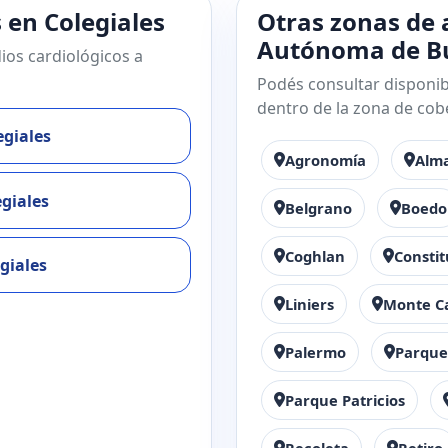
 en Colegiales
Otras zonas de 
Autónoma de Bu
ios cardiológicos a
Podés consultar disponibi
dentro de la zona de cob
egiales
Agronomía
Alm
egiales
Belgrano
Boedo
Coghlan
Constit
giales
Liniers
Monte C
Palermo
Parque
Parque Patricios