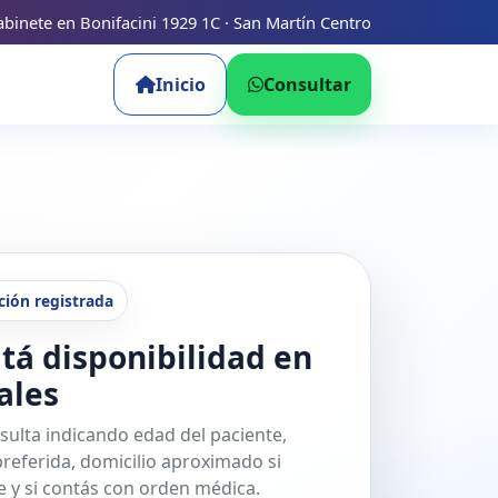
binete en Bonifacini 1929 1C · San Martín Centro
Inicio
Consultar
ción registrada
tá disponibilidad en
ales
sulta indicando edad del paciente,
referida, domicilio aproximado si
 y si contás con orden médica.