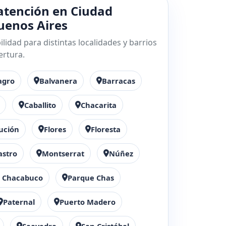
atención en Ciudad
enos Aires
lidad para distintas localidades y barrios
ertura.
agro
Balvanera
Barracas
Caballito
Chacarita
ución
Flores
Floresta
astro
Montserrat
Núñez
 Chacabuco
Parque Chas
Paternal
Puerto Madero