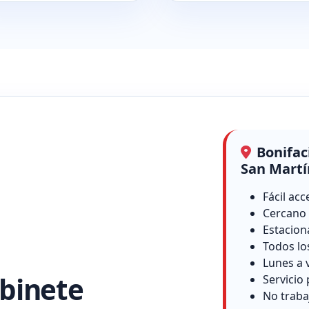
Bonifac
San Martí
Fácil acc
Cercano 
Estacion
Todos lo
Lunes a 
binete
Servicio 
No traba