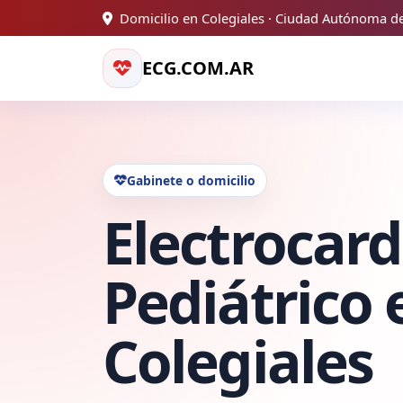
Domicilio en Colegiales · Ciudad Autónoma d
ECG.COM.AR
Gabinete o domicilio
Electrocar
Pediátrico 
Colegiales