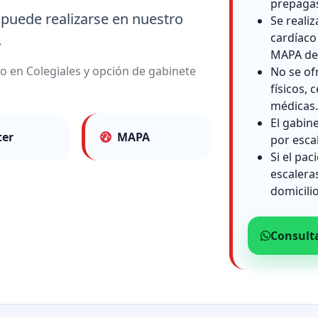
prepaga
 puede realizarse en nuestro
Se reali
cardíaco
.
MAPA de 
io en Colegiales y opción de gabinete
No se of
físicos, c
médicas.
El gabin
ter
MAPA
por esca
Si el pac
escalera
domicilio
Consult