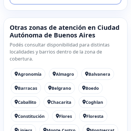
Otras zonas de atención en Ciudad
Autónoma de Buenos Aires
Podés consultar disponibilidad para distintas
localidades y barrios dentro de la zona de
cobertura.
Agronomía
Almagro
Balvanera
Barracas
Belgrano
Boedo
Caballito
Chacarita
Coghlan
Constitución
Flores
Floresta
Liniers
Monte Castro
Montserrat