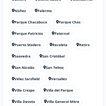
Núñez
Palermo
Parque Chacabuco
Parque Chas
Parque Patricios
Paternal
Puerto Madero
Recoleta
Retiro
Saavedra
San Cristóbal
San Nicolás
San Telmo
Vélez Sarsfield
Versalles
Villa Crespo
Villa del Parque
Villa Devoto
Villa General Mitre