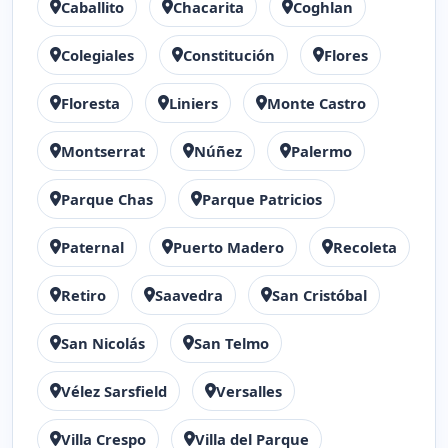
Caballito
Chacarita
Coghlan
Colegiales
Constitución
Flores
Floresta
Liniers
Monte Castro
Montserrat
Núñez
Palermo
Parque Chas
Parque Patricios
Paternal
Puerto Madero
Recoleta
Retiro
Saavedra
San Cristóbal
San Nicolás
San Telmo
Vélez Sarsfield
Versalles
Villa Crespo
Villa del Parque