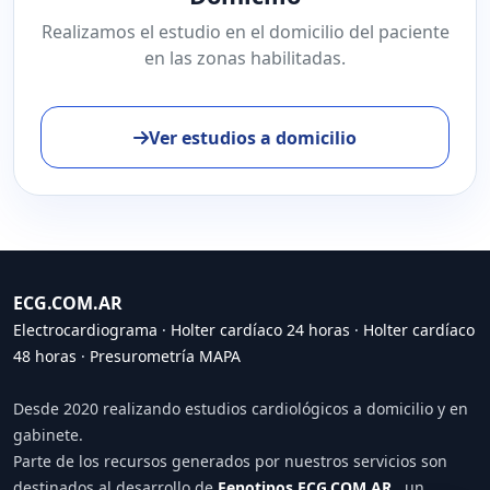
Realizamos el estudio en el domicilio del paciente
en las zonas habilitadas.
Ver estudios a domicilio
ECG.COM.AR
Electrocardiograma
·
Holter cardíaco 24 horas
·
Holter cardíaco
48 horas
·
Presurometría MAPA
Desde 2020 realizando estudios cardiológicos a domicilio y en
gabinete.
Parte de los recursos generados por nuestros servicios son
destinados al desarrollo de
Fenotipos ECG.COM.AR
, un