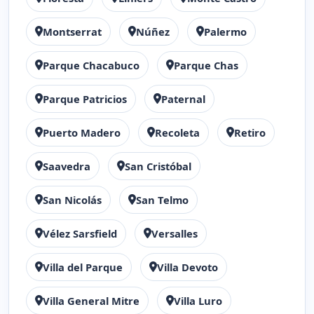
Montserrat
Núñez
Palermo
Parque Chacabuco
Parque Chas
Parque Patricios
Paternal
Puerto Madero
Recoleta
Retiro
Saavedra
San Cristóbal
San Nicolás
San Telmo
Vélez Sarsfield
Versalles
Villa del Parque
Villa Devoto
Villa General Mitre
Villa Luro