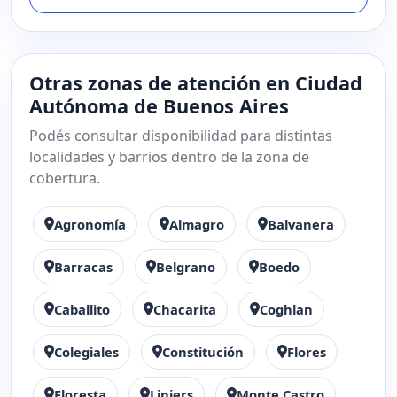
Otras zonas de atención en Ciudad
Autónoma de Buenos Aires
Podés consultar disponibilidad para distintas
localidades y barrios dentro de la zona de
cobertura.
Agronomía
Almagro
Balvanera
Barracas
Belgrano
Boedo
Caballito
Chacarita
Coghlan
Colegiales
Constitución
Flores
Floresta
Liniers
Monte Castro