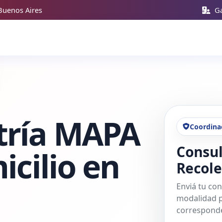
Buenos Aires
Ga
tría MAPA
Coordina
Consul
icilio en
Recole
Enviá tu con
modalidad p
corresponde