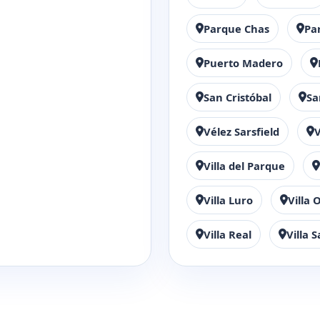
Parque Chas
Pa
Puerto Madero
San Cristóbal
Sa
Vélez Sarsfield
V
Villa del Parque
Villa Luro
Villa 
Villa Real
Villa 