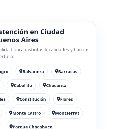
atención en Ciudad
enos Aires
lidad para distintas localidades y barrios
ertura.
agro
Balvanera
Barracas
Caballito
Chacarita
les
Constitución
Flores
Monte Castro
Montserrat
Parque Chacabuco