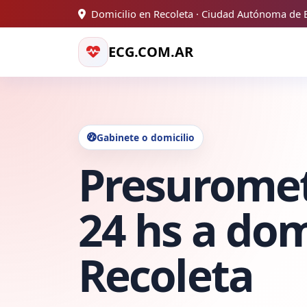
Domicilio en Recoleta · Ciudad Autónoma de 
ECG.COM.AR
Gabinete o domicilio
Presurome
24 hs a dom
Recoleta