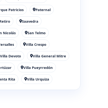
rque Patricios
Paternal
Retiro
Saavedra
n Nicolás
San Telmo
ersalles
Villa Crespo
Villa Devoto
Villa General Mitre
Ortúzar
Villa Pueyrredón
Santa Rita
Villa Urquiza