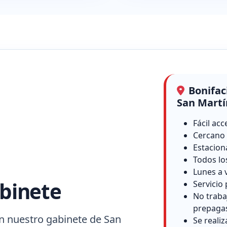
Bonifac
San Martí
Fácil acc
Cercano 
Estacion
Todos lo
Lunes a 
binete
Servicio 
No traba
prepaga
n nuestro gabinete de San
Se reali