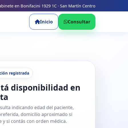
binete en Bonifacini 1929 1C · San Martín Centro
Inicio
Consultar
ción registrada
tá disponibilidad en
ta
sulta indicando edad del paciente,
referida, domicilio aproximado si
 y si contás con orden médica.