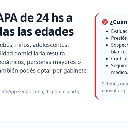
PA de 24 hs a
¿Cuánd
das las edades
Evaluac
Presión 
ebés, niños, adolescentes,
Sospech
blanco.
idad domiciliaria resulta
Control
ediátricos, personas mayores o
Seguimi
también podés optar por gabinete
médico
Si tenés un
consultar p
atsApp según zona, disponibilidad y