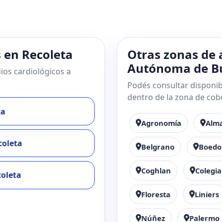
s en Recoleta
Otras zonas de 
Autónoma de Bu
ios cardiológicos a
Podés consultar disponibi
dentro de la zona de cob
ta
Agronomía
Alm
coleta
Belgrano
Boedo
Coghlan
Colegia
coleta
Floresta
Liniers
Núñez
Palermo