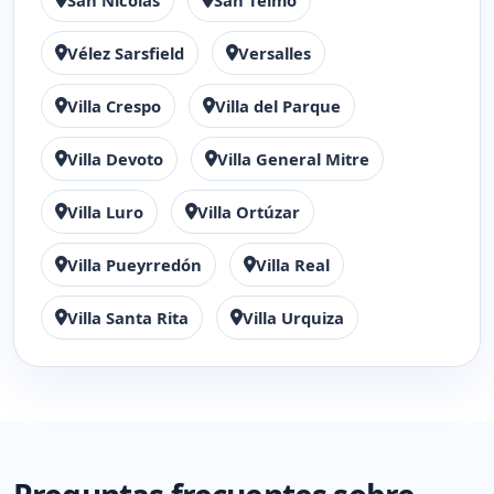
San Nicolás
San Telmo
Vélez Sarsfield
Versalles
Villa Crespo
Villa del Parque
Villa Devoto
Villa General Mitre
Villa Luro
Villa Ortúzar
Villa Pueyrredón
Villa Real
Villa Santa Rita
Villa Urquiza