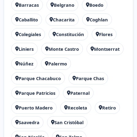
Barracas
Belgrano
Boedo
Caballito
Chacarita
Coghlan
Colegiales
Constitución
Flores
Liniers
Monte Castro
Montserrat
Núñez
Palermo
Parque Chacabuco
Parque Chas
Parque Patricios
Paternal
Puerto Madero
Recoleta
Retiro
Saavedra
San Cristóbal