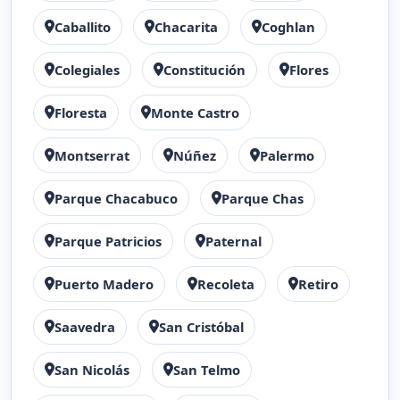
Caballito
Chacarita
Coghlan
Colegiales
Constitución
Flores
Floresta
Monte Castro
Montserrat
Núñez
Palermo
Parque Chacabuco
Parque Chas
Parque Patricios
Paternal
Puerto Madero
Recoleta
Retiro
Saavedra
San Cristóbal
San Nicolás
San Telmo