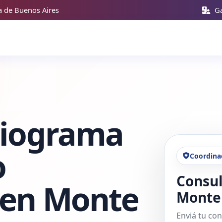
a de Buenos Aires
Ga
diograma
o
Coordina
Consul
 en Monte
Monte
Enviá tu con