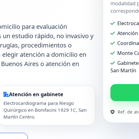
modalidad p
corresponde
Electroc
micilio para evaluación
Atención 
s un estudio rápido, no invasivo y
Coordina
irugías, procedimientos o
Monte Ca
 elegir atención a domicilio en
Buenos Aires o atención en
Gabinete 
San Martín
Atención en gabinete
Electrocardiograma para Riesgo
Quirúrgico en Bonifacini 1929 1C, San
Ref. de a
Martín Centro.