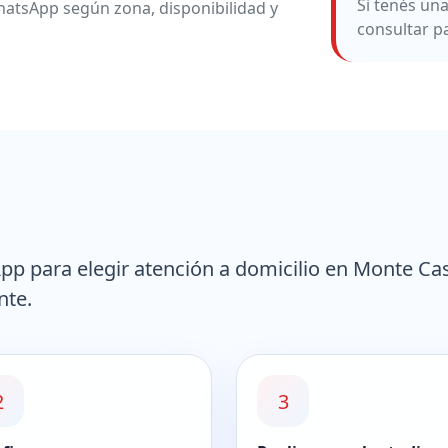
Si tenés un
atsApp según zona, disponibilidad y
consultar p
p para elegir atención a domicilio en Monte Cas
nte.
2
3