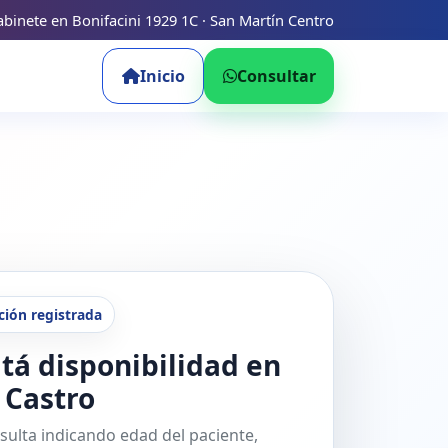
binete en Bonifacini 1929 1C · San Martín Centro
Inicio
Consultar
ción registrada
tá disponibilidad en
 Castro
sulta indicando edad del paciente,