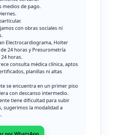
s medios de pago.
viernes.
particular.
jamos con obras sociales ni
s.
zan Electrocardiograma, Holter
 de 24 horas y Presurometría
24 horas.
rece consulta médica clínica, aptos
ertificados, planillas ni altas
ete se encuentra en un primer piso
lera con descanso intermedio.
iente tiene dificultad para subir
s, sugerimos la modalidad a
.
ar por WhatsApp