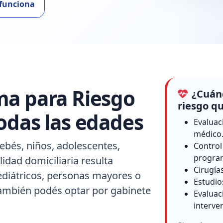
funciona
ma para Riesgo
¿Cuánd
riesgo qu
odas las edades
Evaluac
médico
ebés, niños, adolescentes,
Control
progra
idad domiciliaria resulta
Cirugía
ediátricos, personas mayores o
Estudio
también podés optar por gabinete
Evaluac
interve