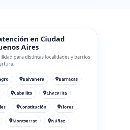
atención en Ciudad
enos Aires
lidad para distintas localidades y barrios
ertura.
agro
Balvanera
Barracas
Caballito
Chacarita
les
Constitución
Flores
Montserrat
Núñez