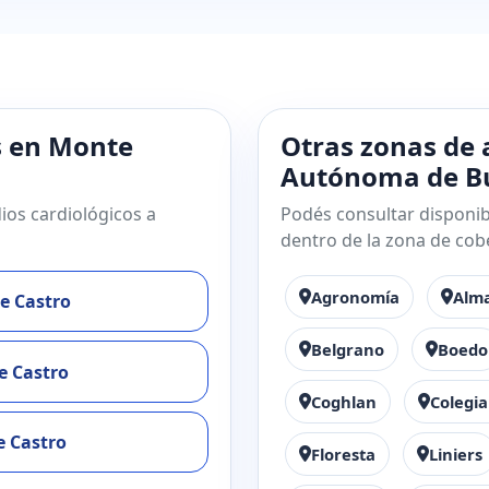
s en Monte
Otras zonas de 
Autónoma de Bu
ios cardiológicos a
Podés consultar disponibi
dentro de la zona de cob
Agronomía
Alm
e Castro
Belgrano
Boedo
e Castro
Coghlan
Colegia
 Castro
Floresta
Liniers