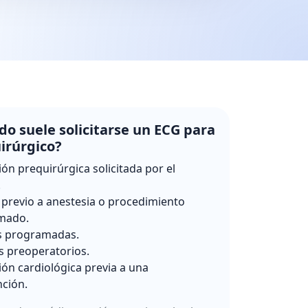
o suele solicitarse un ECG para
irúrgico?
ión prequirúrgica solicitada por el
.
 previo a anestesia o procedimiento
mado.
s programadas.
s preoperatorios.
ión cardiológica previa a una
nción.