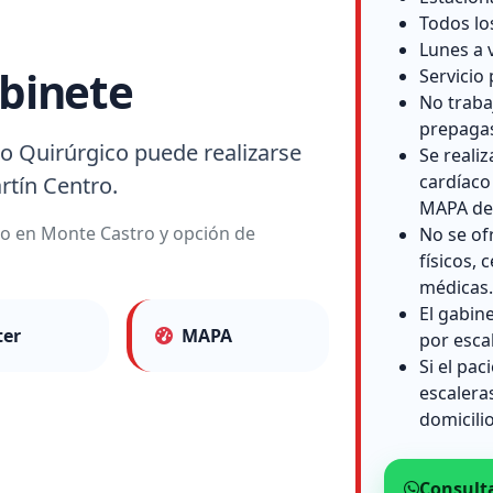
Todos lo
Lunes a 
binete
Servicio 
No traba
prepaga
o Quirúrgico puede realizarse
Se reali
cardíaco
rtín Centro.
MAPA de 
lio en Monte Castro y opción de
No se of
físicos, c
médicas.
El gabin
ter
MAPA
por esca
Si el pac
escalera
domicilio
Consult