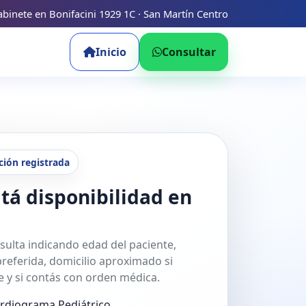
binete en Bonifacini 1929 1C · San Martín Centro
Inicio
Consultar
ción registrada
tá disponibilidad en
sulta indicando edad del paciente,
referida, domicilio aproximado si
 y si contás con orden médica.
ardiograma Pediátrico