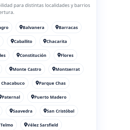
lidad para distintas localidades y barrios
ertura.
agro
Balvanera
Barracas
Caballito
Chacarita
les
Constitución
Flores
Monte Castro
Montserrat
 Chacabuco
Parque Chas
Paternal
Puerto Madero
Saavedra
San Cristóbal
 Telmo
Vélez Sarsfield