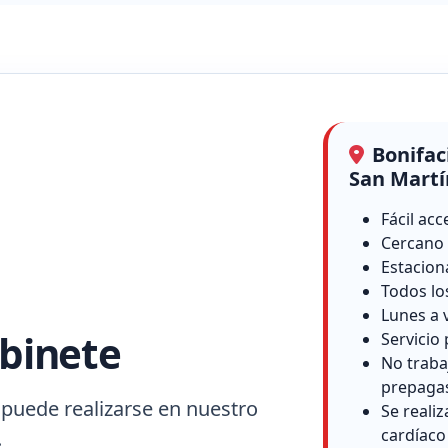
Bonifac
San Martí
Fácil acc
Cercano 
Estacion
Todos lo
Lunes a 
binete
Servicio 
No traba
prepaga
 puede realizarse en nuestro
Se reali
cardíaco
.