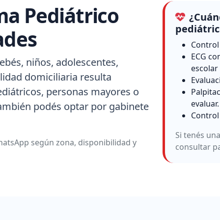
ma Pediátrico
¿Cuánd
pediátri
ades
Control
ECG con
ebés, niños, adolescentes,
escolar
idad domiciliaria resulta
Evaluac
ediátricos, personas mayores o
Palpita
evaluar.
también podés optar por gabinete
Control
Si tenés un
atsApp según zona, disponibilidad y
consultar p