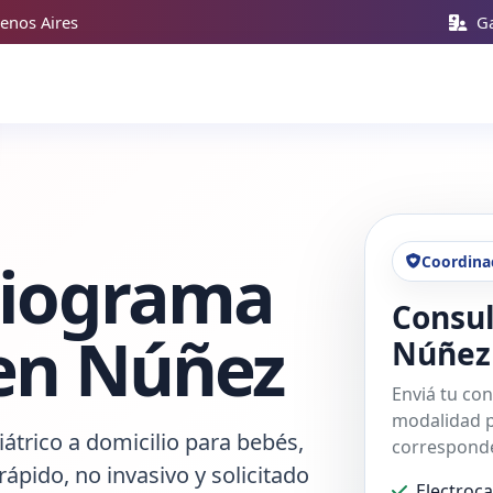
enos Aires
Ga
diograma
Coordina
Consul
 en Núñez
Núñez
Enviá tu con
modalidad p
trico a domicilio para bebés,
corresponde
rápido, no invasivo y solicitado
Electroc