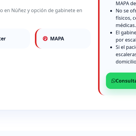
MAPA de 
lio en Núñez y opción de gabinete en
No se of
físicos, c
médicas.
El gabin
ter
MAPA
por esca
Si el pac
escalera
domicilio
Consult