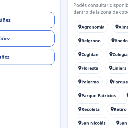
Podés consultar disponibi
dentro de la zona de cob
Núñez
Agronomía
Alm
Núñez
Belgrano
Boedo
Coghlan
Colegia
úñez
Floresta
Liniers
Palermo
Parque
Parque Patricios
Recoleta
Retiro
San Nicolás
San