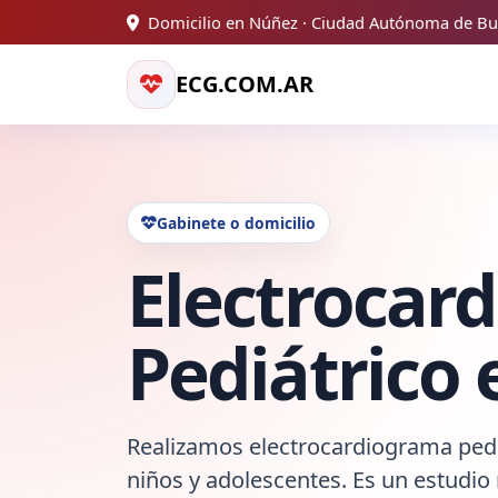
Domicilio en Núñez · Ciudad Autónoma de Bu
ECG.COM.AR
Gabinete o domicilio
Electrocar
Pediátrico
Realizamos electrocardiograma pediá
niños y adolescentes. Es un estudio 