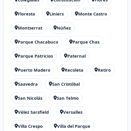
Floresta
Liniers
Monte Castro
Montserrat
Núñez
Parque Chacabuco
Parque Chas
Parque Patricios
Paternal
Puerto Madero
Recoleta
Retiro
Saavedra
San Cristóbal
San Nicolás
San Telmo
Vélez Sarsfield
Versalles
Villa Crespo
Villa del Parque