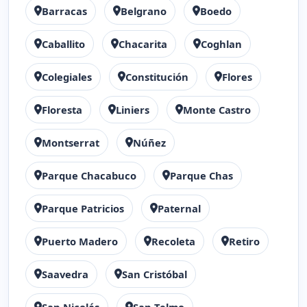
Barracas
Belgrano
Boedo
Caballito
Chacarita
Coghlan
Colegiales
Constitución
Flores
Floresta
Liniers
Monte Castro
Montserrat
Núñez
Parque Chacabuco
Parque Chas
Parque Patricios
Paternal
Puerto Madero
Recoleta
Retiro
Saavedra
San Cristóbal