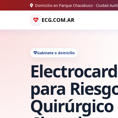
Domicilio en Parque Chacabuco · Ciudad Aut
ECG.COM.AR
Gabinete o domicilio
Electrocar
para Riesg
Quirúrgico