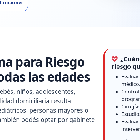
funciona
ma para Riesgo
¿Cuánd
riesgo qu
odas las edades
Evaluac
médico
ebés, niños, adolescentes,
Control
progra
idad domiciliaria resulta
Cirugía
ediátricos, personas mayores o
Estudio
también podés optar por gabinete
Evaluac
interve