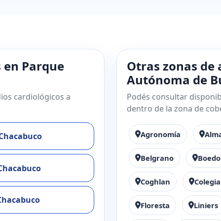
s en Parque
Otras zonas de 
Autónoma de Bu
ios cardiológicos a
Podés consultar disponibi
dentro de la zona de cob
Agronomía
Alm
 Chacabuco
Belgrano
Boedo
 Chacabuco
Coghlan
Colegia
 Chacabuco
Floresta
Liniers