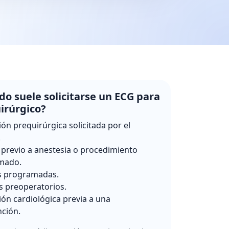
o suele solicitarse un ECG para
irúrgico?
ión prequirúrgica solicitada por el
.
 previo a anestesia o procedimiento
mado.
s programadas.
s preoperatorios.
ión cardiológica previa a una
nción.