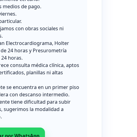
s medios de pago.
viernes.
particular.
jamos con obras sociales ni
s.
zan Electrocardiograma, Holter
 de 24 horas y Presurometría
24 horas.
rece consulta médica clínica, aptos
ertificados, planillas ni altas
ete se encuentra en un primer piso
lera con descanso intermedio.
iente tiene dificultad para subir
s, sugerimos la modalidad a
.
ar por WhatsApp