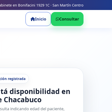
binete en Bonifacini 1929 1C · San Martín Centro
Inicio
Consultar
ción registrada
tá disponibilidad en
e Chacabuco
sulta indicando edad del paciente,