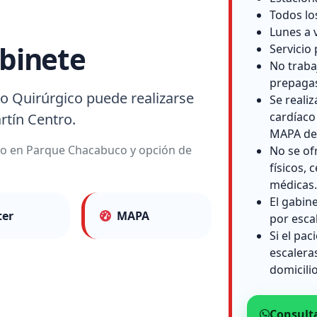
Todos lo
Lunes a 
binete
Servicio 
No traba
prepaga
o Quirúrgico puede realizarse
Se reali
cardíaco
rtín Centro.
MAPA de 
lio en Parque Chacabuco y opción de
No se of
físicos, c
médicas.
El gabin
ter
MAPA
por esca
Si el pac
escalera
domicilio
Consult