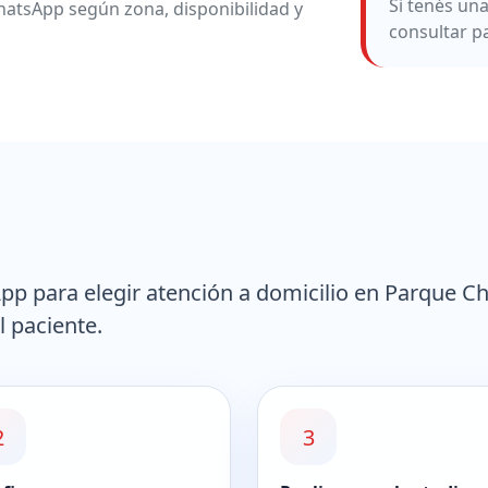
Si tenés un
atsApp según zona, disponibilidad y
consultar p
p para elegir atención a domicilio en Parque C
l paciente.
2
3