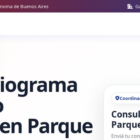
ónoma de Buenos Aires
Ga
diograma
o
Coordina
Consul
 en Parque
Parqu
Enviá tu con