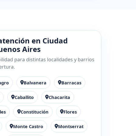
atención en Ciudad
enos Aires
lidad para distintas localidades y barrios
ertura.
agro
Balvanera
Barracas
Caballito
Chacarita
les
Constitución
Flores
Monte Castro
Montserrat