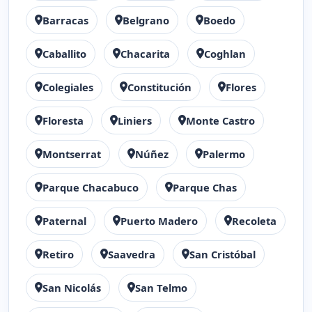
Barracas
Belgrano
Boedo
Caballito
Chacarita
Coghlan
Colegiales
Constitución
Flores
Floresta
Liniers
Monte Castro
Montserrat
Núñez
Palermo
Parque Chacabuco
Parque Chas
Paternal
Puerto Madero
Recoleta
Retiro
Saavedra
San Cristóbal
San Nicolás
San Telmo