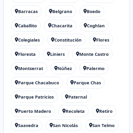
Barracas
Belgrano
Boedo
Caballito
Chacarita
Coghlan
Colegiales
Constitución
Flores
Floresta
Liniers
Monte Castro
Montserrat
Núñez
Palermo
Parque Chacabuco
Parque Chas
Parque Patricios
Paternal
Puerto Madero
Recoleta
Retiro
Saavedra
San Nicolás
San Telmo