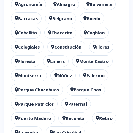
Agronomía
Almagro
Balvanera
Barracas
Belgrano
Boedo
Caballito
Chacarita
Coghlan
Colegiales
Constitución
Flores
Floresta
Liniers
Monte Castro
Montserrat
Núñez
Palermo
Parque Chacabuco
Parque Chas
Parque Patricios
Paternal
Puerto Madero
Recoleta
Retiro
Saavedra
San Cristóbal