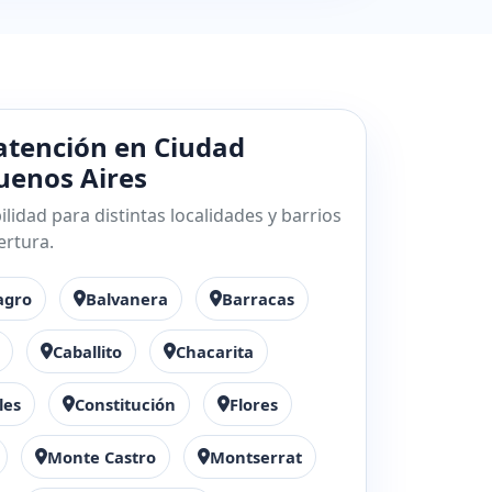
atención en Ciudad
enos Aires
lidad para distintas localidades y barrios
ertura.
agro
Balvanera
Barracas
Caballito
Chacarita
les
Constitución
Flores
Monte Castro
Montserrat