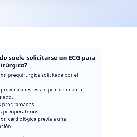
o suele solicitarse un ECG para
irúrgico?
ión prequirúrgica solicitada por el
.
 previo a anestesia o procedimiento
mado.
s programadas.
s preoperatorios.
ión cardiológica previa a una
nción.