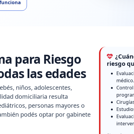
funciona
ma para Riesgo
¿Cuánd
riesgo qu
odas las edades
Evaluac
médico
ebés, niños, adolescentes,
Control
progra
idad domiciliaria resulta
Cirugía
ediátricos, personas mayores o
Estudio
también podés optar por gabinete
Evaluac
interve