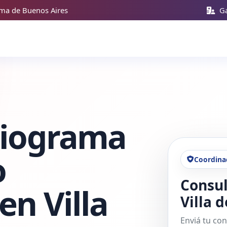
oma de Buenos Aires
Ga
diograma
o
Coordina
Consul
en Villa
Villa 
Enviá tu con