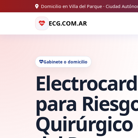
Domicilio en Villa del Parque · Ciudad Autón
ECG.COM.AR
Gabinete o domicilio
Electrocar
para Riesg
Quirúrgico 