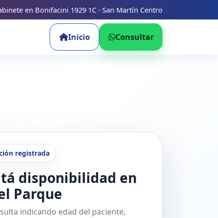
binete en Bonifacini 1929 1C · San Martín Centro
Inicio
Consultar
ción registrada
tá disponibilidad en
del Parque
sulta indicando edad del paciente,