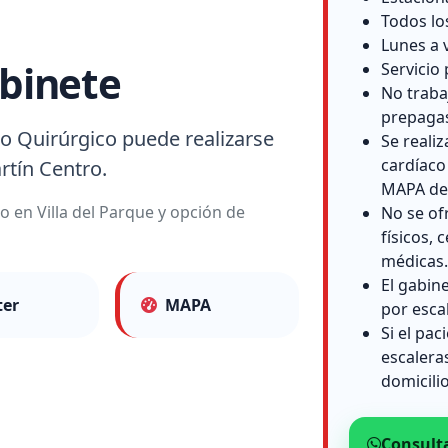
Todos lo
Lunes a 
binete
Servicio 
No traba
prepaga
o Quirúrgico puede realizarse
Se reali
cardíaco
rtín Centro.
MAPA de 
o en Villa del Parque y opción de
No se of
físicos, c
médicas.
El gabin
ter
MAPA
por esca
Si el pac
escalera
domicilio
Consult