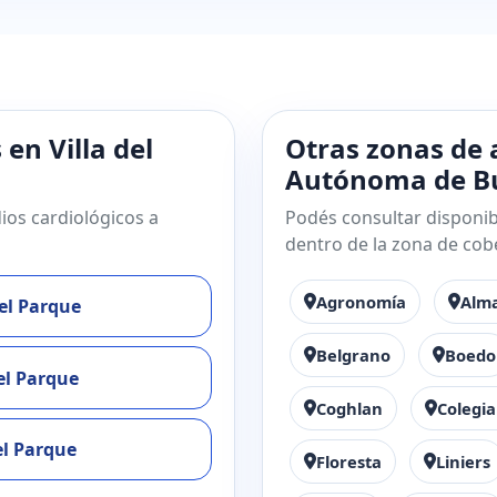
en Villa del
Otras zonas de 
Autónoma de Bu
ios cardiológicos a
Podés consultar disponibi
dentro de la zona de cob
Agronomía
Alm
del Parque
Belgrano
Boedo
del Parque
Coghlan
Colegia
el Parque
Floresta
Liniers