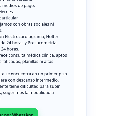
s medios de pago.
viernes.
particular.
jamos con obras sociales ni
s.
zan Electrocardiograma, Holter
 de 24 horas y Presurometría
24 horas.
rece consulta médica clínica, aptos
ertificados, planillas ni altas
ete se encuentra en un primer piso
lera con descanso intermedio.
iente tiene dificultad para subir
s, sugerimos la modalidad a
.
ar por WhatsApp