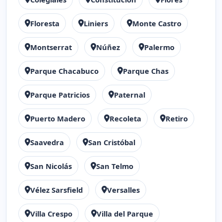
Floresta
Liniers
Monte Castro
Montserrat
Núñez
Palermo
Parque Chacabuco
Parque Chas
Parque Patricios
Paternal
Puerto Madero
Recoleta
Retiro
Saavedra
San Cristóbal
San Nicolás
San Telmo
Vélez Sarsfield
Versalles
Villa Crespo
Villa del Parque