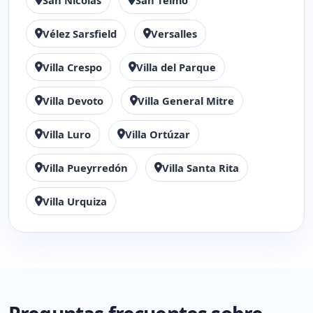
San Nicolás
San Telmo
Vélez Sarsfield
Versalles
Villa Crespo
Villa del Parque
Villa Devoto
Villa General Mitre
Villa Luro
Villa Ortúzar
Villa Pueyrredón
Villa Santa Rita
Villa Urquiza