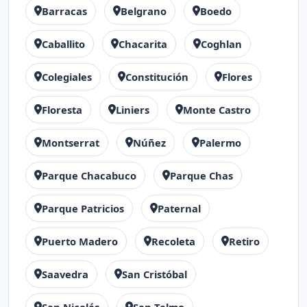
Barracas
Belgrano
Boedo
Caballito
Chacarita
Coghlan
Colegiales
Constitución
Flores
Floresta
Liniers
Monte Castro
Montserrat
Núñez
Palermo
Parque Chacabuco
Parque Chas
Parque Patricios
Paternal
Puerto Madero
Recoleta
Retiro
Saavedra
San Cristóbal