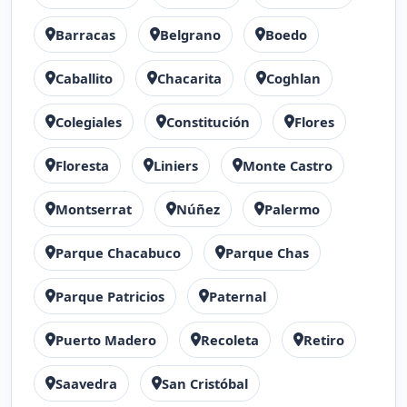
Barracas
Belgrano
Boedo
Caballito
Chacarita
Coghlan
Colegiales
Constitución
Flores
Floresta
Liniers
Monte Castro
Montserrat
Núñez
Palermo
Parque Chacabuco
Parque Chas
Parque Patricios
Paternal
Puerto Madero
Recoleta
Retiro
Saavedra
San Cristóbal