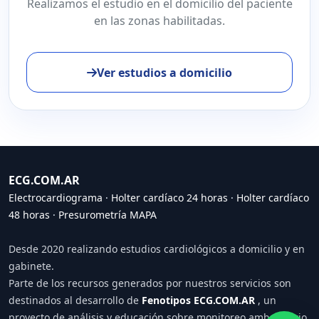
Realizamos el estudio en el domicilio del paciente
en las zonas habilitadas.
Ver estudios a domicilio
ECG.COM.AR
Electrocardiograma
·
Holter cardíaco 24 horas
·
Holter cardíaco
48 horas
·
Presurometría MAPA
Desde 2020 realizando estudios cardiológicos a domicilio y en
gabinete.
Parte de los recursos generados por nuestros servicios son
destinados al desarrollo de
Fenotipos ECG.COM.AR
, un
proyecto de análisis y educación sobre monitoreo ambulatorio