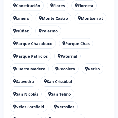
Constitución
Flores
Floresta
Liniers
Monte Castro
Montserrat
Núñez
Palermo
Parque Chacabuco
Parque Chas
Parque Patricios
Paternal
Puerto Madero
Recoleta
Retiro
Saavedra
San Cristóbal
San Nicolás
San Telmo
Vélez Sarsfield
Versalles