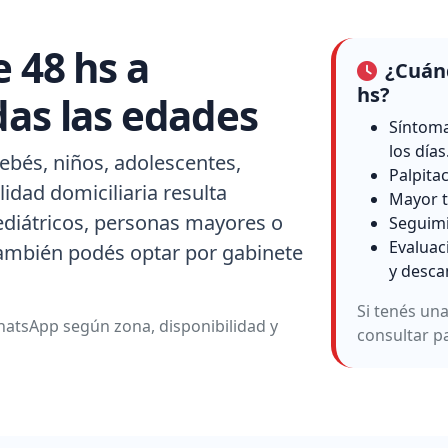
e 48 hs a
¿Cuánd
hs?
das las edades
Síntoma
los días
ebés, niños, adolescentes,
Palpita
idad domiciliaria resulta
Mayor t
ediátricos, personas mayores o
Seguimi
Evaluac
también podés optar por gabinete
y desca
Si tenés un
atsApp según zona, disponibilidad y
consultar p