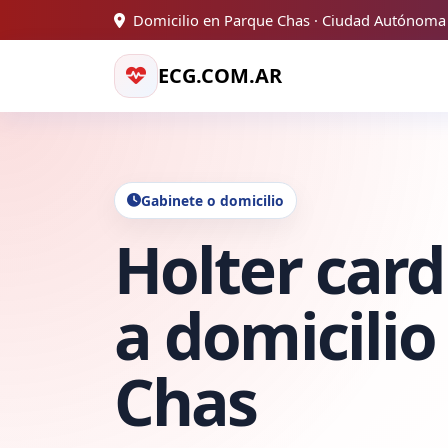
Domicilio en Parque Chas · Ciudad Autónoma
ECG.COM.AR
Gabinete o domicilio
Holter card
a domicilio
Chas