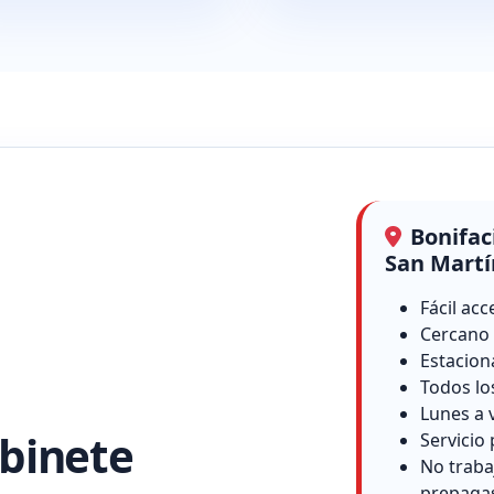
Bonifac
San Martí
Fácil acc
Cercano 
Estacion
Todos lo
Lunes a 
binete
Servicio 
No traba
prepaga