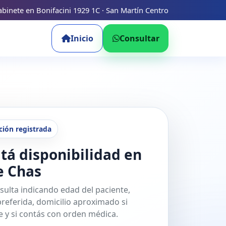
binete en Bonifacini 1929 1C · San Martín Centro
Inicio
Consultar
ción registrada
tá disponibilidad en
e Chas
sulta indicando edad del paciente,
referida, domicilio aproximado si
 y si contás con orden médica.