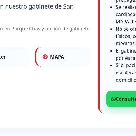
en nuestro gabinete de San
Se reali
cardíaco
MAPA de 
lio en Parque Chas y opción de gabinete
No se of
físicos, c
médicas.
El gabin
ter
MAPA
por esca
Si el pac
escalera
domicilio
Consult