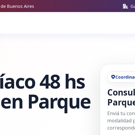
 de Buenos Aires
Ga
íaco 48 hs
Coordina
Consul
 en Parque
Parqu
Enviá tu con
modalidad p
corresponde