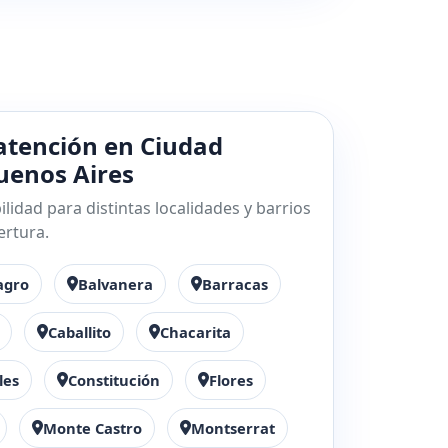
atención en Ciudad
enos Aires
lidad para distintas localidades y barrios
ertura.
agro
Balvanera
Barracas
Caballito
Chacarita
les
Constitución
Flores
Monte Castro
Montserrat