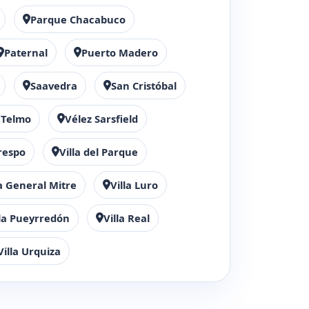
Parque Chacabuco
Paternal
Puerto Madero
Saavedra
San Cristóbal
 Telmo
Vélez Sarsfield
Crespo
Villa del Parque
la General Mitre
Villa Luro
lla Pueyrredón
Villa Real
Villa Urquiza