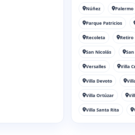
Núñez
Palermo
Parque Patricios
Recoleta
Retiro
San Nicolás
San
Versalles
Villa 
Villa Devoto
Vil
Villa Ortúzar
Vi
Villa Santa Rita