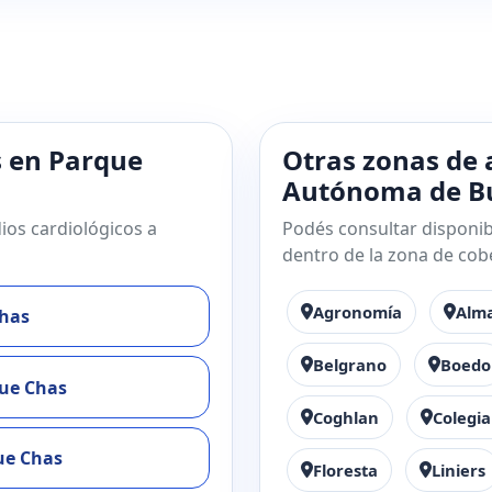
s en Parque
Otras zonas de 
Autónoma de Bu
ios cardiológicos a
Podés consultar disponibi
dentro de la zona de cob
Agronomía
Alm
has
Belgrano
Boedo
que Chas
Coghlan
Colegia
ue Chas
Floresta
Liniers