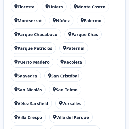
Floresta
Liniers
Monte Castro
Montserrat
Núñez
Palermo
Parque Chacabuco
Parque Chas
Parque Patricios
Paternal
Puerto Madero
Recoleta
Saavedra
San Cristóbal
San Nicolás
San Telmo
Vélez Sarsfield
Versalles
Villa Crespo
Villa del Parque