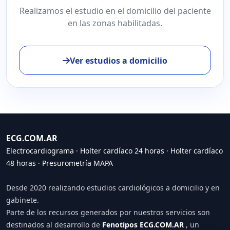
Realizamos el estudio en el domicilio del paciente
en las zonas habilitadas.
Ver estudios a domicilio
ECG.COM.AR
Electrocardiograma
·
Holter cardíaco 24 horas
·
Holter cardíaco
48 horas
·
Presurometría MAPA
Desde 2020 realizando estudios cardiológicos a domicilio y en
gabinete.
Parte de los recursos generados por nuestros servicios son
destinados al desarrollo de
Fenotipos ECG.COM.AR
, un