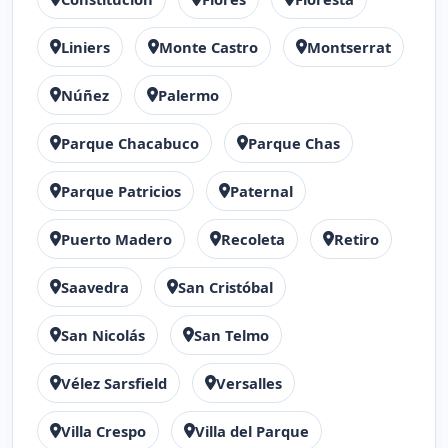
Liniers
Monte Castro
Montserrat
Núñez
Palermo
Parque Chacabuco
Parque Chas
Parque Patricios
Paternal
Puerto Madero
Recoleta
Retiro
Saavedra
San Cristóbal
San Nicolás
San Telmo
Vélez Sarsfield
Versalles
Villa Crespo
Villa del Parque