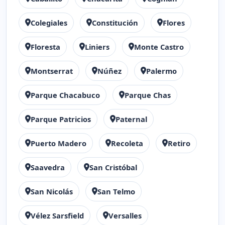
Colegiales
Constitución
Flores
Floresta
Liniers
Monte Castro
Montserrat
Núñez
Palermo
Parque Chacabuco
Parque Chas
Parque Patricios
Paternal
Puerto Madero
Recoleta
Retiro
Saavedra
San Cristóbal
San Nicolás
San Telmo
Vélez Sarsfield
Versalles