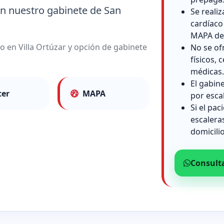
en nuestro gabinete de San
Se reali
cardíaco
MAPA de 
io en Villa Ortúzar y opción de gabinete
No se of
físicos, c
médicas.
El gabin
ter
MAPA
por esca
Si el pac
escalera
domicilio
Consult