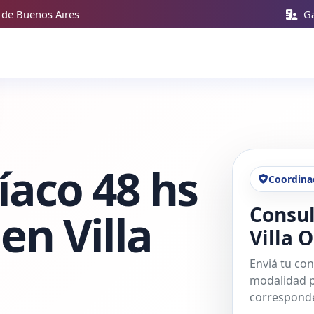
 de Buenos Aires
Ga
íaco 48 hs
Coordina
Consul
en Villa
Villa 
Enviá tu con
modalidad p
corresponde