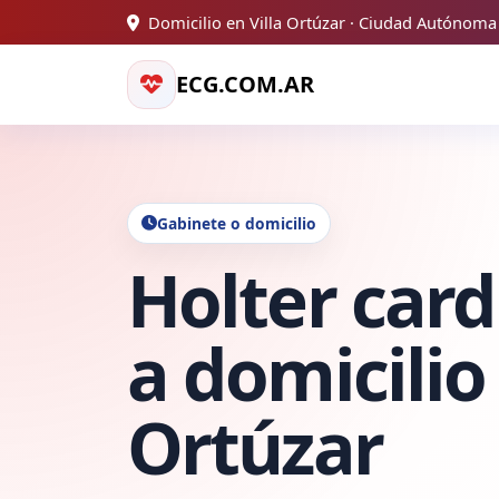
Domicilio en Villa Ortúzar · Ciudad Autónoma
ECG.COM.AR
Gabinete o domicilio
Holter card
a domicilio 
Ortúzar