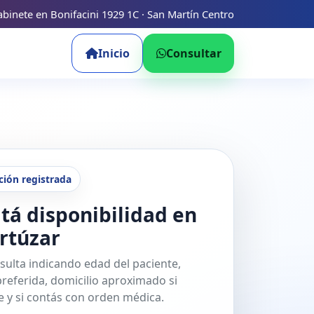
binete en Bonifacini 1929 1C · San Martín Centro
Inicio
Consultar
ción registrada
tá disponibilidad en
Ortúzar
sulta indicando edad del paciente,
referida, domicilio aproximado si
 y si contás con orden médica.