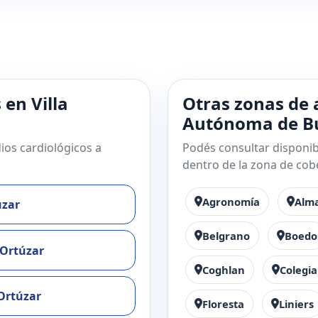
 en Villa
Otras zonas de 
Autónoma de Bu
ios cardiológicos a
Podés consultar disponibi
dentro de la zona de cob
Agronomía
Alm
úzar
Belgrano
Boedo
 Ortúzar
Coghlan
Colegia
 Ortúzar
Floresta
Liniers