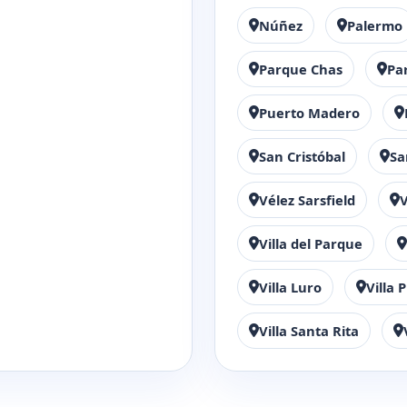
Núñez
Palermo
Parque Chas
Pa
Puerto Madero
San Cristóbal
Sa
Vélez Sarsfield
V
Villa del Parque
Villa Luro
Villa
Villa Santa Rita