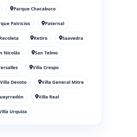
Parque Chacabuco
rque Patricios
Paternal
Recoleta
Retiro
Saavedra
n Nicolás
San Telmo
ersalles
Villa Crespo
Villa Devoto
Villa General Mitre
 Pueyrredón
Villa Real
Villa Urquiza