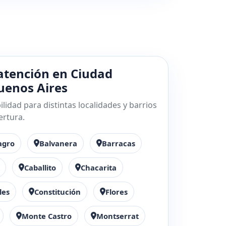
atención en Ciudad
enos Aires
lidad para distintas localidades y barrios
ertura.
agro
Balvanera
Barracas
Caballito
Chacarita
les
Constitución
Flores
Monte Castro
Montserrat