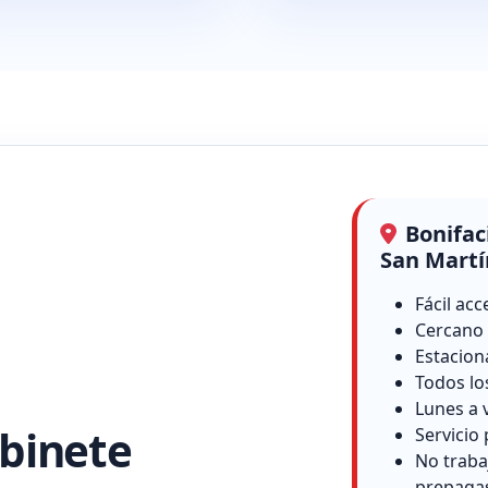
Bonifac
San Martí
Fácil acc
Cercano 
Estacion
Todos lo
Lunes a 
binete
Servicio 
No traba
prepaga