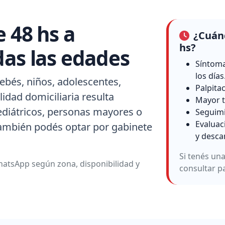
e 48 hs a
¿Cuánd
hs?
das las edades
Síntoma
los días
ebés, niños, adolescentes,
Palpita
idad domiciliaria resulta
Mayor t
ediátricos, personas mayores o
Seguimi
Evaluac
también podés optar por gabinete
y desca
Si tenés un
atsApp según zona, disponibilidad y
consultar p